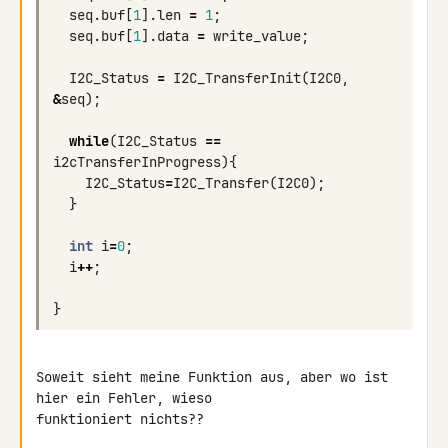
seq
.
buf
[
1
].
len
=
1
;
seq
.
buf
[
1
].
data
=
write_value
;
I2C_Status
=
I2C_TransferInit
(
I2C0
,
&
seq
);
while
(
I2C_Status
==
i2cTransferInProgress
){
I2C_Status
=
I2C_Transfer
(
I2C0
);
}
int
i
=
0
;
i
++
;
}
Soweit sieht meine Funktion aus, aber wo ist 
hier ein Fehler, wieso 

funktioniert nichts??