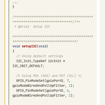
...
}
/******************************************
********************************//**
 * @brief  Setup I2C
*******************************************
**********************************/
void
setupI2C
(
void
)
{
// Using default settings
I2C_Init_TypeDef
i2cInit
=
I2C_INIT_DEFAULT
;
/* Using PD6 (SDA) and PD7 (SCL) */
GPIO_PinModeSet
(
gpioPortD
,
7
,
gpioModeWiredAndPullUpFilter
,
1
);
GPIO_PinModeSet
(
gpioPortD
,
6
,
gpioModeWiredAndPullUpFilter
,
1
);