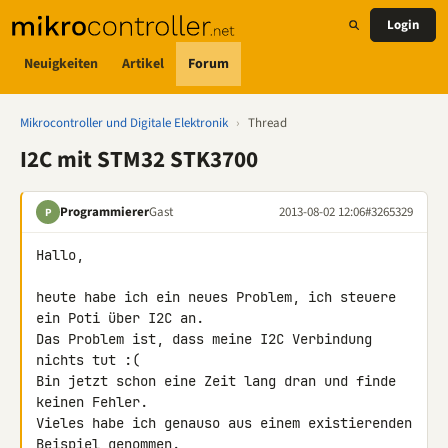
Login
Neuigkeiten
Artikel
Forum
Mikrocontroller und Digitale Elektronik
›
Thread
I2C mit STM32 STK3700
Programmierer
Gast
2013-08-02 12:06
#3265329
P
Hallo,

heute habe ich ein neues Problem, ich steuere 
ein Poti über I2C an.

Das Problem ist, dass meine I2C Verbindung 
nichts tut :(

Bin jetzt schon eine Zeit lang dran und finde 
keinen Fehler.

Vieles habe ich genauso aus einem existierenden 