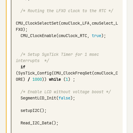
/* Routing the LFXO clock to the RTC */
CMU_ClockSelectSet
(
cmuClock_LFA
,
cmuSelect_L
FXO
);
CMU_ClockEnable
(
cmuClock_RTC
,
true
);
/* Setup SysTick Timer for 1 msec 
interrupts  */
if
(
SysTick_Config
(
CMU_ClockFreqGet
(
cmuClock_C
ORE
)
/
1000
))
while
(
1
)
;
/* Enable LCD without voltage boost */
SegmentLCD_Init
(
false
);
setupI2C
();
Read_I2C_Data
();