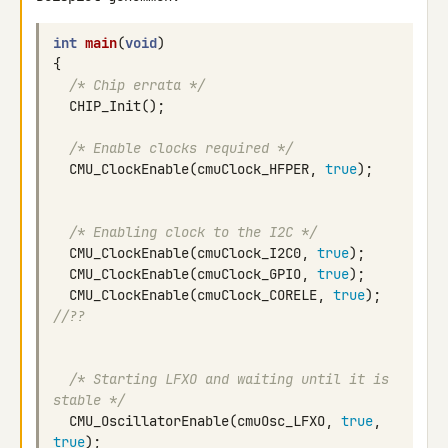
int
main
(
void
)
{
/* Chip errata */
CHIP_Init
();
/* Enable clocks required */
CMU_ClockEnable
(
cmuClock_HFPER
,
true
);
/* Enabling clock to the I2C */
CMU_ClockEnable
(
cmuClock_I2C0
,
true
);
CMU_ClockEnable
(
cmuClock_GPIO
,
true
);
CMU_ClockEnable
(
cmuClock_CORELE
,
true
);
//??
/* Starting LFXO and waiting until it is 
stable */
CMU_OscillatorEnable
(
cmuOsc_LFXO
,
true
,
true
);