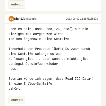
Antwort
Digi S.
(digispark)
2013-08-02 12:38
#3265378
DS
kann es sein, dass Read_I2C_Data() nur ein 
einziges mal aufgerufen wird? 

Ich seh irgendwie keine Schleife.

Innerhalb der Prozedur läufst Du zwar durch 
eine Schleife solange es was 

zu lesen gibt ... aber wenn es nichts gibt, 
springst Du einfach wieder 

raus.

Spontan würde ich sagen, dass Read_I2C_Data() 
in eine Entlos-Schleife 

gehört.
Antwort