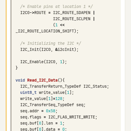
/* Enable pins at location 1 */
I2C0
->
ROUTE
=
I2C_ROUTE_SDAPEN
|
I2C_ROUTE_SCLPEN
|
(
1
<<
_I2C_ROUTE_LOCATION_SHIFT
);
/* Initializing the I2C */
I2C_Init
(
I2C0
,
&
i2cInit
);
I2C_Enable
(
I2C0
,
1
);
}
void
Read_I2C_Data
(){
I2C_TransferReturn_TypeDef
I2C_Status
;
uint8_t
write_value
[
1
];
write_value
[
1
]
=
128
;
I2C_TransferSeq_TypeDef
seq
;
seq
.
addr
=
0x58
;
seq
.
flags
=
I2C_FLAG_WRITE_WRITE
;
seq
.
buf
[
0
].
len
=
1
;
seq
.
buf
[
0
].
data
=
0
;