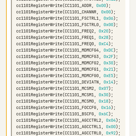
cc1101RegisterWrite
(
CC1101_ADDR
,
0x00
);
cc1101RegisterWrite
(
CC1101_CHANNR
,
0x00
);
cc1101RegisterWrite
(
CC1101_FSCTRL1
,
0x06
);
cc1101RegisterWrite
(
CC1101_FSCTRL0
,
0x00
);
cc1101RegisterWrite
(
CC1101_FREQ2
,
0x20
);
cc1101RegisterWrite
(
CC1101_FREQ1
,
0x28
);
cc1101RegisterWrite
(
CC1101_FREQ0
,
0xC4
);
cc1101RegisterWrite
(
CC1101_MDMCFG4
,
0xDC
);
cc1101RegisterWrite
(
CC1101_MDMCFG3
,
0x2F
);
cc1101RegisterWrite
(
CC1101_MDMCFG2
,
0x30
);
cc1101RegisterWrite
(
CC1101_MDMCFG1
,
0x21
);
cc1101RegisterWrite
(
CC1101_MDMCFG0
,
0xE5
);
cc1101RegisterWrite
(
CC1101_DEVIATN
,
0x14
);
cc1101RegisterWrite
(
CC1101_MCSM2
,
0x07
);
cc1101RegisterWrite
(
CC1101_MCSM1
,
0x30
);
cc1101RegisterWrite
(
CC1101_MCSM0
,
0x18
);
cc1101RegisterWrite
(
CC1101_FOCCFG
,
0x16
);
cc1101RegisterWrite
(
CC1101_BSCFG
,
0x6C
);
cc1101RegisterWrite
(
CC1101_AGCCTRL2
,
0x04
);
cc1101RegisterWrite
(
CC1101_AGCCTRL1
,
0x00
);
cc1101RegisterWrite
(
CC1101_AGCCTRL0
,
0x92
);