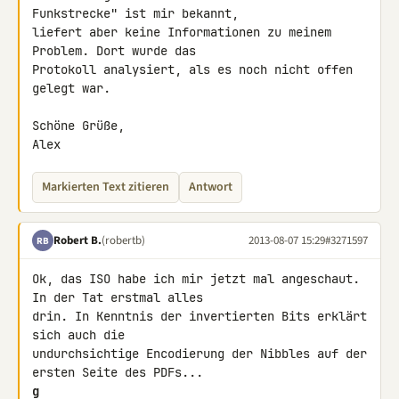
Funkstrecke" ist mir bekannt, 

liefert aber keine Informationen zu meinem 
Problem. Dort wurde das 

Protokoll analysiert, als es noch nicht offen 
gelegt war.

Schöne Grüße,

Alex
Markierten Text zitieren
Antwort
Robert B.
(robertb)
2013-08-07 15:29
#3271597
RB
Ok, das ISO habe ich mir jetzt mal angeschaut. 
In der Tat erstmal alles 

drin. In Kenntnis der invertierten Bits erklärt 
sich auch die 

undurchsichtige Encodierung der Nibbles auf der 
g