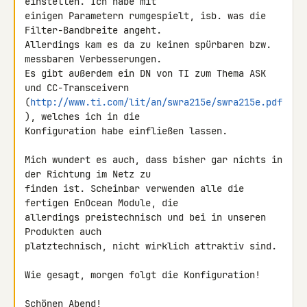
einstellen. Ich habe mit 

einigen Parametern rumgespielt, isb. was die 
Filter-Bandbreite angeht. 

Allerdings kam es da zu keinen spürbaren bzw. 
messbaren Verbesserungen. 

Es gibt außerdem ein DN von TI zum Thema ASK 
und CC-Transceivern 

(
http://www.ti.com/lit/an/swra215e/swra215e.pdf
), welches ich in die 

Konfiguration habe einfließen lassen.

Mich wundert es auch, dass bisher gar nichts in 
der Richtung im Netz zu 

finden ist. Scheinbar verwenden alle die 
fertigen EnOcean Module, die 

allerdings preistechnisch und bei in unseren 
Produkten auch 

platztechnisch, nicht wirklich attraktiv sind.

Wie gesagt, morgen folgt die Konfiguration!

Schönen Abend!
