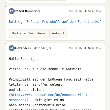
Robert B.
(robertb)
2013-08-07 14:55
#3271552
RB
Beitrag "EnOcean Protokoll auf der Funkstrecke"
Markierten Text zitieren
Antwort
Alexander Z.
(alexander_z)
2013-08-07 14:58
#3271557
AZ
Hallo Robert,

vielen Dank für die schnelle Antwort!

Prinzipiell ist der EnOcean Funk seit Mitte 
letzten Jahres offen gelegt 

und standardisiert 

(
http://www.enocean.com/de/enocean-wireless-
standard/
). Damit gibt es da 

nach meinem Verständnis keine 