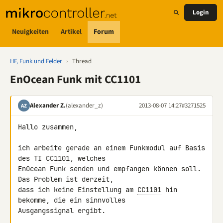
Login
Neuigkeiten
Artikel
Forum
HF, Funk und Felder
›
Thread
EnOcean Funk mit CC1101
Alexander Z.
(alexander_z)
2013-08-07 14:27
#3271525
AZ
Hallo zusammen,

ich arbeite gerade an einem Funkmodul auf Basis 
des TI 
CC1101
, welches 

EnOcean Funk senden und empfangen können soll. 
Das Problem ist derzeit, 

dass ich keine Einstellung am 
CC1101
 hin 
bekomme, die ein sinnvolles 

Ausgangssignal ergibt.
