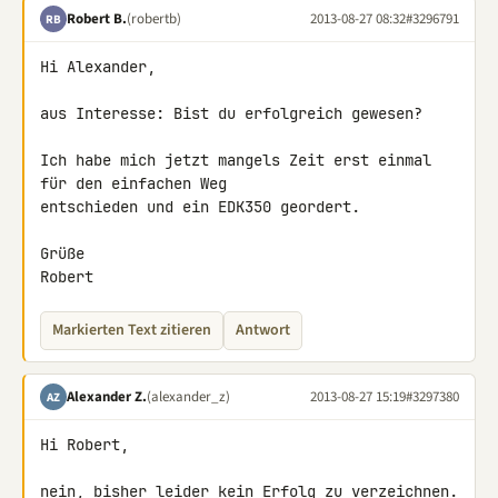
Robert B.
(robertb)
2013-08-27 08:32
#3296791
RB
Hi Alexander,

aus Interesse: Bist du erfolgreich gewesen?

Ich habe mich jetzt mangels Zeit erst einmal 
für den einfachen Weg 

entschieden und ein EDK350 geordert.

Grüße

Robert
Markierten Text zitieren
Antwort
Alexander Z.
(alexander_z)
2013-08-27 15:19
#3297380
AZ
Hi Robert,

nein, bisher leider kein Erfolg zu verzeichnen. 