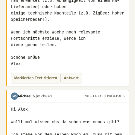
man erwartet (z.B. Abhängigkeit von einem HW-
Lieferanten) oder haben 

einige technische Nachteile (z.B. ZigBee: hoher 
Speicherbedarf).

Wenn ich nächste Woche noch relevante 
Fortschritte erziele, werde ich 

diese gerne teilen.

Schöne Grüße,

Alex
Markierten Text zitieren
Antwort
Michael S.
(michi-s2)
2013-11-23 18:19
#3415816
MS
Hi Alex,

wollt mal wissen obs da schon was neues gibt?

Ich stehe vor dem selben Problem, muss mit nem 