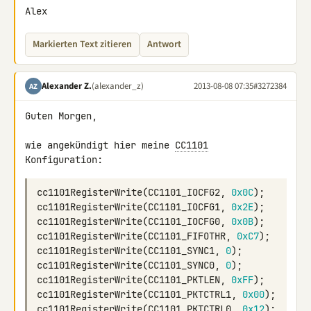
Alex
Markierten Text zitieren
Antwort
Alexander Z.
(alexander_z)
2013-08-08 07:35
#3272384
AZ
Guten Morgen,

wie angekündigt hier meine 
CC1101
cc1101RegisterWrite
(
CC1101_IOCFG2
,
0x0C
);
cc1101RegisterWrite
(
CC1101_IOCFG1
,
0x2E
);
cc1101RegisterWrite
(
CC1101_IOCFG0
,
0x0B
);
cc1101RegisterWrite
(
CC1101_FIFOTHR
,
0xC7
);
cc1101RegisterWrite
(
CC1101_SYNC1
,
0
);
cc1101RegisterWrite
(
CC1101_SYNC0
,
0
);
cc1101RegisterWrite
(
CC1101_PKTLEN
,
0xFF
);
cc1101RegisterWrite
(
CC1101_PKTCTRL1
,
0x00
);
cc1101RegisterWrite
(
CC1101_PKTCTRL0
,
0x12
);