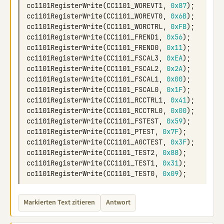
cc1101RegisterWrite
(
CC1101_WOREVT1
,
0x87
);
cc1101RegisterWrite
(
CC1101_WOREVT0
,
0x6B
);
cc1101RegisterWrite
(
CC1101_WORCTRL
,
0xFB
);
cc1101RegisterWrite
(
CC1101_FREND1
,
0x56
);
cc1101RegisterWrite
(
CC1101_FREND0
,
0x11
);
cc1101RegisterWrite
(
CC1101_FSCAL3
,
0xEA
);
cc1101RegisterWrite
(
CC1101_FSCAL2
,
0x2A
);
cc1101RegisterWrite
(
CC1101_FSCAL1
,
0x00
);
cc1101RegisterWrite
(
CC1101_FSCAL0
,
0x1F
);
cc1101RegisterWrite
(
CC1101_RCCTRL1
,
0x41
);
cc1101RegisterWrite
(
CC1101_RCCTRL0
,
0x00
);
cc1101RegisterWrite
(
CC1101_FSTEST
,
0x59
);
cc1101RegisterWrite
(
CC1101_PTEST
,
0x7F
);
cc1101RegisterWrite
(
CC1101_AGCTEST
,
0x3F
);
cc1101RegisterWrite
(
CC1101_TEST2
,
0x88
);
cc1101RegisterWrite
(
CC1101_TEST1
,
0x31
);
cc1101RegisterWrite
(
CC1101_TEST0
,
0x09
);
Markierten Text zitieren
Antwort