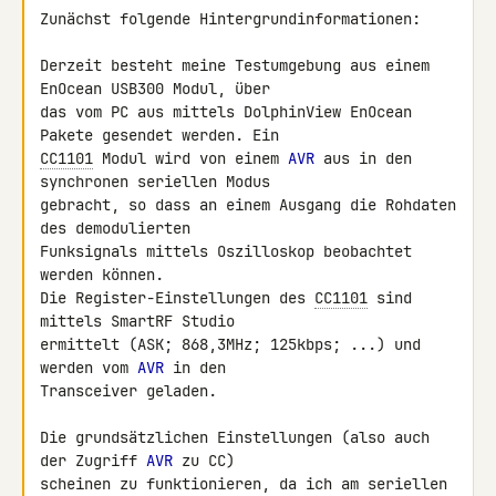
Zunächst folgende Hintergrundinformationen:

Derzeit besteht meine Testumgebung aus einem 
EnOcean USB300 Modul, über 

das vom PC aus mittels DolphinView EnOcean 
CC1101
 Modul wird von einem 
AVR
 aus in den 
synchronen seriellen Modus 

gebracht, so dass an einem Ausgang die Rohdaten 
des demodulierten 

Funksignals mittels Oszilloskop beobachtet 
werden können.

Die Register-Einstellungen des 
CC1101
 sind 
mittels SmartRF Studio 

ermittelt (ASK; 868,3MHz; 125kbps; ...) und 
werden vom 
AVR
 in den 

Transceiver geladen.

Die grundsätzlichen Einstellungen (also auch 
der Zugriff 
AVR
 zu CC) 

scheinen zu funktionieren, da ich am seriellen 