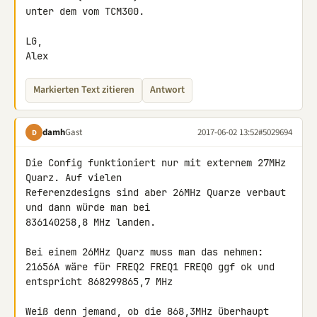
unter dem vom TCM300.

LG,

Alex
Markierten Text zitieren
Antwort
damh
Gast
2017-06-02 13:52
#5029694
D
Die Config funktioniert nur mit externem 27MHz 
Quarz. Auf vielen 

Referenzdesigns sind aber 26MHz Quarze verbaut 
und dann würde man bei 

836140258,8 MHz landen.

Bei einem 26MHz Quarz muss man das nehmen:

21656A wäre für FREQ2 FREQ1 FREQ0 ggf ok und 
entspricht 868299865,7 MHz

Weiß denn jemand, ob die 868,3MHz überhaupt 