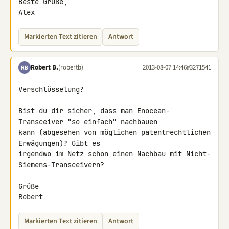
Beste Grüße,

Alex
Markierten Text zitieren
Antwort
Robert B.
(robertb)
2013-08-07 14:46
#3271541
RB
Verschlüsselung?

Bist du dir sicher, dass man Enocean-
Transceiver "so einfach" nachbauen 

kann (abgesehen von möglichen patentrechtlichen 
Erwägungen)? Gibt es 

irgendwo im Netz schon einen Nachbau mit Nicht-
Siemens-Transceivern?

Grüße

Robert
Markierten Text zitieren
Antwort