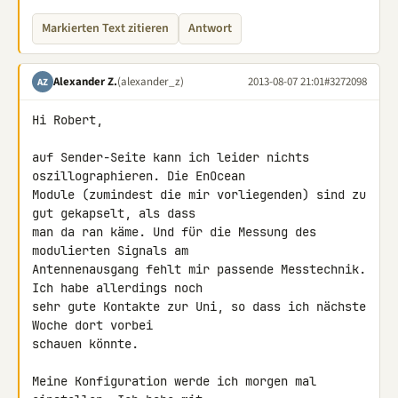
Markierten Text zitieren
Antwort
Alexander Z.
(alexander_z)
2013-08-07 21:01
#3272098
AZ
Hi Robert,

auf Sender-Seite kann ich leider nichts 
oszillographieren. Die EnOcean 

Module (zumindest die mir vorliegenden) sind zu 
gut gekapselt, als dass 

man da ran käme. Und für die Messung des 
modulierten Signals am 

Antennenausgang fehlt mir passende Messtechnik. 
Ich habe allerdings noch 

sehr gute Kontakte zur Uni, so dass ich nächste 
Woche dort vorbei 

schauen könnte.

Meine Konfiguration werde ich morgen mal 