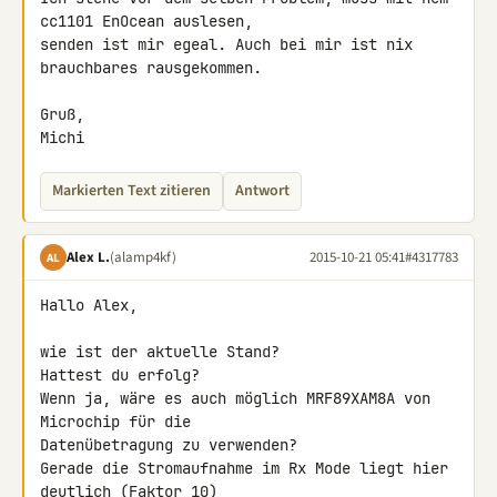
cc1101 EnOcean auslesen, 

senden ist mir egeal. Auch bei mir ist nix 
brauchbares rausgekommen.

Gruß,

Michi
Markierten Text zitieren
Antwort
Alex L.
(alamp4kf)
2015-10-21 05:41
#4317783
AL
Hallo Alex,

wie ist der aktuelle Stand?

Hattest du erfolg?

Wenn ja, wäre es auch möglich MRF89XAM8A von 
Microchip für die 

Datenübetragung zu verwenden?

Gerade die Stromaufnahme im Rx Mode liegt hier 
deutlich (Faktor 10) 
