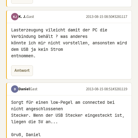
K. J.
Gast
2013-08-15 08:50
#3281117
KJ
Lasterzeugung vileicht damit der PC die 
Verbindung behält ? was anderes 

könnte ich mir nicht vorstellen, ansonsten wird 
dem USB ja kein Strom 

entnommen.
Antwort
Daniel
Gast
2013-08-15 08:51
#3281119
D
Sorgt für einen low-Pegel am connected bei 
nicht angeschlossenen 

Stecker. Wenn der USB Stecker eingesteckt ist, 
liegen die 5V an...

Gruß, Daniel