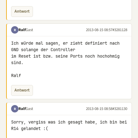
Antwort
Ralf
Gast
2013-08-15 08:57
#3281128
R
Ich würde mal sagen, er zieht definiert nach 
GND solange der Controller 

im Reset ist bzw. seine Ports noch hochohmig 
sind.

Ralf
Antwort
Ralf
Gast
2013-08-15 08:58
#3281130
R
Sorry, vergiss was ich gesagt habe, ich bin bei 
R14 gelandet :(
