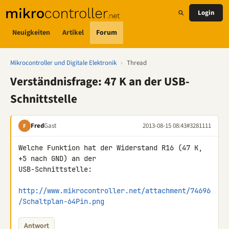
Login
Neuigkeiten
Artikel
Forum
Mikrocontroller und Digitale Elektronik
›
Thread
Verständnisfrage: 47 K an der USB-
Schnittstelle
Fred
Gast
2013-08-15 08:43
#3281111
F
Welche Funktion hat der Widerstand R16 (47 K, 
+5 nach GND) an der 

USB-Schnittstelle:

http://www.mikrocontroller.net/attachment/74696
/Schaltplan-64Pin.png
Antwort