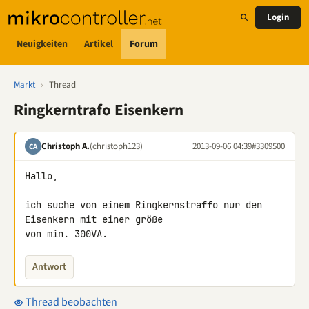
Login
Neuigkeiten
Artikel
Forum
Markt
›
Thread
Ringkerntrafo Eisenkern
Christoph A.
(christoph123)
2013-09-06 04:39
#3309500
CA
Hallo,

ich suche von einem Ringkernstraffo nur den 
Eisenkern mit einer größe 

von min. 300VA.
Antwort
Thread beobachten