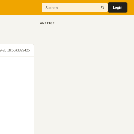
Login
ANZEIGE
9-20 18:56
#3329425