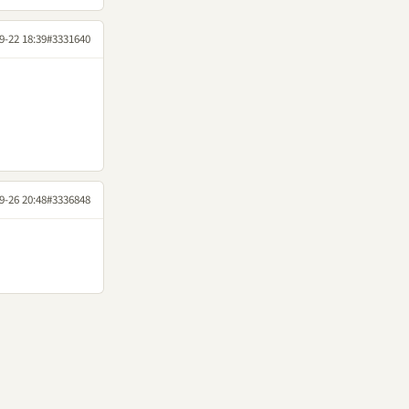
9-22 18:39
#3331640
9-26 20:48
#3336848