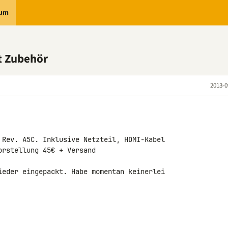
rum
t Zubehör
2013-0
 Rev. A5C. Inklusive Netzteil, HDMI-Kabel 

rstellung 45€ + Versand

ieder eingepackt. Habe momentan keinerlei 
