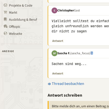
Projekte & Code
Christopher
Gast
C
Markt
Ausbildung & Beruf
Vielleicht solltest du einfac
gleich unfreundlich werden we
Offtopic
dir nicht zu sagen
Webseite
Antwort
ANZEIGE
Sascha F.
(sascha_focus)
SF
Sachen sind weg...
Antwort
Thread beobachten
Antwort schreiben
Bitte melde dich an, um einen Beitrag z