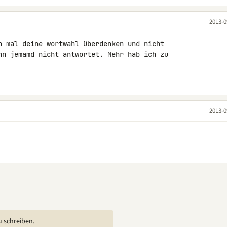
2013-0
h mal deine wortwahl überdenken und nicht 

nn jemamd nicht antwortet. Mehr hab ich zu 

2013-0
u schreiben.