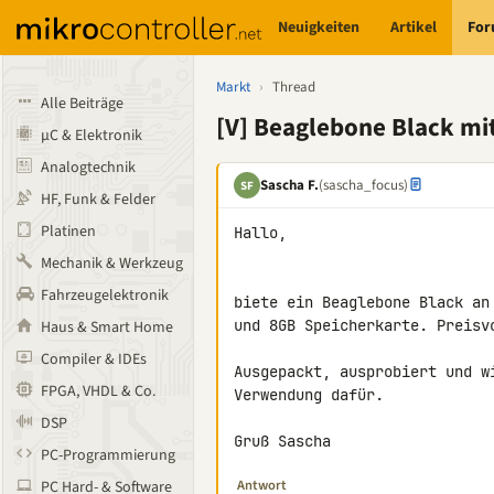
Neuigkeiten
Artikel
Fo
Markt
›
Thread
Alle Beiträge
[V] Beaglebone Black mi
µC & Elektronik
Analogtechnik
Sascha F.
(sascha_focus)
SF
HF, Funk & Felder
Platinen
Hallo,

Mechanik & Werkzeug
Fahrzeugelektronik
biete ein Beaglebone Black an
und 8GB Speicherkarte. Preisvo
Haus & Smart Home
Compiler & IDEs
Ausgepackt, ausprobiert und w
FPGA, VHDL & Co.
Verwendung dafür.

DSP
Gruß Sascha
PC-Programmierung
Antwort
PC Hard- & Software