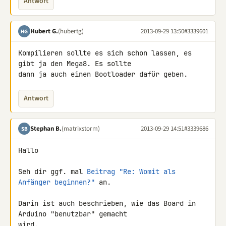
Antwort
Hubert G.
(hubertg)
2013-09-29 13:50
#3339601
HG
Kompilieren sollte es sich schon lassen, es 
gibt ja den Mega8. Es sollte 

dann ja auch einen Bootloader dafür geben.
Antwort
Stephan B.
(matrixstorm)
2013-09-29 14:51
#3339686
SB
Hallo

Seh dir ggf. mal 
Beitrag "Re: Womit als 
Anfänger beginnen?"
 an.

Darin ist auch beschrieben, wie das Board in 
Arduino "benutzbar" gemacht 

wird.
