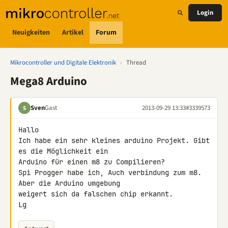
Login
Neuigkeiten
Artikel
Forum
Mikrocontroller und Digitale Elektronik
›
Thread
Mega8 Arduino
Sven
Gast
2013-09-29 13:33
#3339573
S
Hallo

Ich habe ein sehr kleines arduino Projekt. Gibt 
es die Möglichkeit ein 

Arduino für einen m8 zu Compilieren?

Spi Progger habe ich, Auch verbindung zum m8. 
Aber die Arduino umgebung 

weigert sich da falschen chip erkannt.

Lg