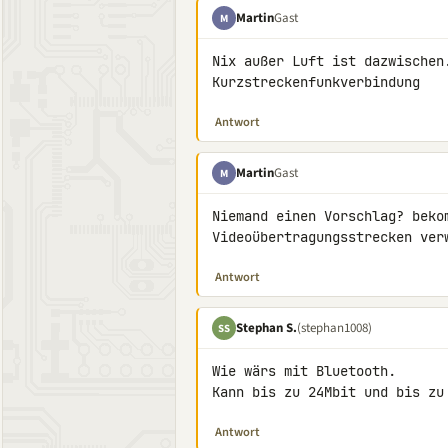
Martin
Gast
M
Nix außer Luft ist dazwischen
Kurzstreckenfunkverbindung
Antwort
Martin
Gast
M
Niemand einen Vorschlag? beko
Videoübertragungsstrecken ver
Antwort
Stephan S.
(stephan1008)
SS
Wie wärs mit Bluetooth.

Kann bis zu 24Mbit und bis zu
Antwort