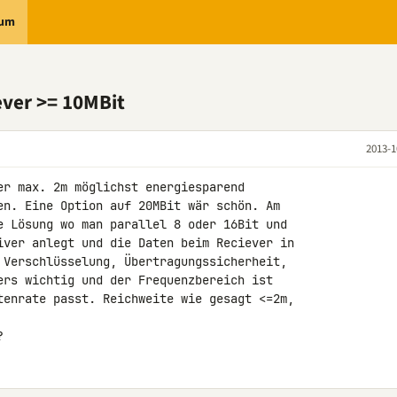
rum
ever >= 10MBit
2013-1
er max. 2m möglichst energiesparend 

en. Eine Option auf 20MBit wär schön. Am 

e Lösung wo man parallel 8 oder 16Bit und 

iver anlegt und die Daten beim Reciever in 

 Verschlüsselung, Übertragungssicherheit, 

ers wichtig und der Frequenzbereich ist 

tenrate passt. Reichweite wie gesagt <=2m, 

?