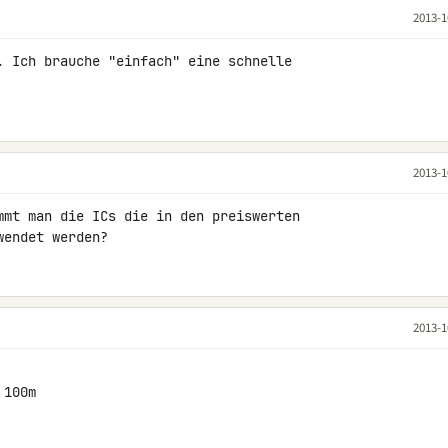
2013-1
. Ich brauche "einfach" eine schnelle 

2013-1
mmt man die ICs die in den preiswerten 

wendet werden?
2013-1
 100m