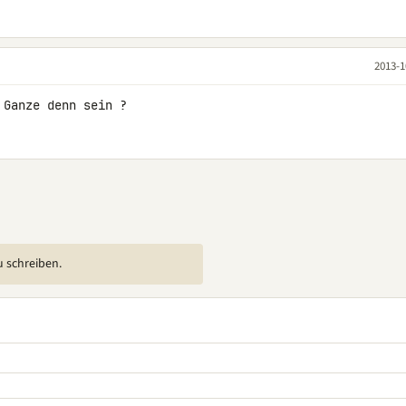
2013-1
 Ganze denn sein ?
u schreiben.