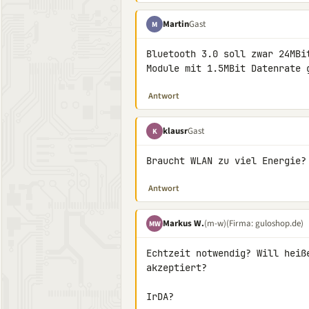
Martin
Gast
M
Bluetooth 3.0 soll zwar 24MBi
Module mit 1.5MBit Datenrate 
Antwort
klausr
Gast
K
Braucht WLAN zu viel Energie?
Antwort
Markus W.
(m-w)
(Firma: guloshop.de)
MW
Echtzeit notwendig? Will heiß
akzeptiert?

IrDA?