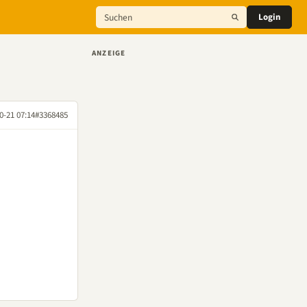
Login
ANZEIGE
0-21 07:14
#3368485