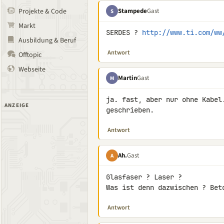
Stampede
Gast
Projekte & Code
S
Markt
SERDES ? 
http://www.ti.com/ww
Ausbildung & Beruf
Antwort
Offtopic
Webseite
Martin
Gast
M
ja. fast, aber nur ohne Kabel
ANZEIGE
geschrieben.
Antwort
Ah.
Gast
A
Glasfaser ? Laser ?

Was ist denn dazwischen ? Bet
Antwort