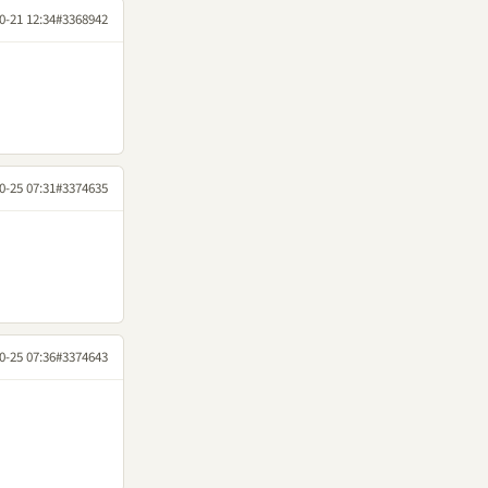
0-21 12:34
#3368942
0-25 07:31
#3374635
0-25 07:36
#3374643