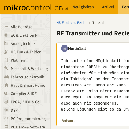
Neuigkeiten
Artikel
Fo
HF, Funk und Felder
›
Thread
Alle Beiträge
RF Transmitter und Reci
µC & Elektronik
Analogtechnik
Martin
Gast
M
HF, Funk & Felder
Platinen
Ich suche eine Möglichkeit üb
mindestens 10MBit zu übertrag
Mechanik & Werkzeug
einfachsten für mich wäre ein
Fahrzeugelektronik
ein Taktsignal an den Transce
derselben Art "abholen" kann.
Haus & Smart Home
Latenz etc. sind nicht besond
Compiler & IDEs
auch egal, solange nur die Da
FPGA, VHDL & Co.
also auch nix besonderes.

Welche Lösungen gibt es dafür
DSP
PC-Programmierung
Antwort
PC Hard- & Software