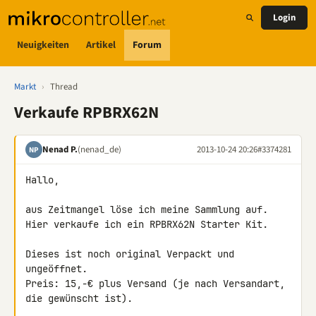
Login
Neuigkeiten
Artikel
Forum
Markt
›
Thread
Verkaufe RPBRX62N
Nenad P.
(nenad_de)
2013-10-24 20:26
#3374281
NP
Hallo,

aus Zeitmangel löse ich meine Sammlung auf.

Hier verkaufe ich ein RPBRX62N Starter Kit.

Dieses ist noch original Verpackt und 
ungeöffnet.

Preis: 15,-€ plus Versand (je nach Versandart, 
die gewünscht ist).
