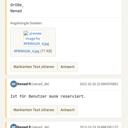
Grüße,

Nenad
Angehängte Dateien:
(77 KB)
RPBRX62N_4.jpg
Markierten Text zitieren
Antwort
Nenad P.
(nenad_de)
2013-10-26 22:56
#3376851
NP
Ist für Benutzer munk reserviert.
Markierten Text zitieren
Antwort
Nenad P.
(nenad_de)
2013-10-29 18:48
#3381137
NP