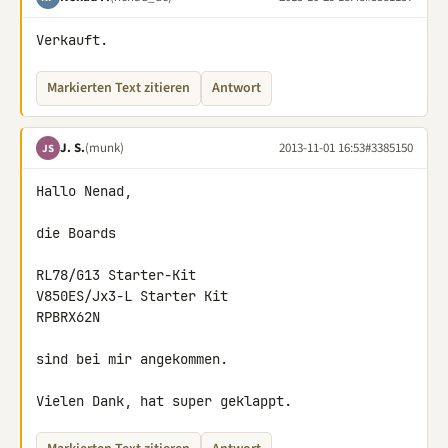
Verkauft.
Markierten Text zitieren
Antwort
J. S.
(munk)
2013-11-01 16:53
#3385150
JS
Hallo Nenad,

die Boards

RL78/G13 Starter-Kit

V850ES/Jx3-L Starter Kit

RPBRX62N

sind bei mir angekommen.

Vielen Dank, hat super geklappt.