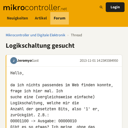
Login
Neuigkeiten
Artikel
Forum
Mikrocontroller und Digitale Elektronik
›
Thread
Logikschaltung gesucht
Jeromyo
Gast
2013-11-01 14:23
#3384950
J
Hallo,

da ich nichts passendes im Web finden konnte, 
frage ich hier mal. Ich 

suche eine (vergleichsweise einfache) 
Logikschaltung, welche mir die 

Anzahl der gesetzten Bits, also '1' er, 
zurückgibt. Z.B.:

00001100 -> Ausgabe: 00000010

Gibt es so etwas? Ich meine, ohne das 