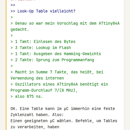
>>
>> Look-Up Table vielleicht?
>
> Genau 
so
 war mein Vorschlag mit dem ATtiny84A 
gedacht.
>
> 1 Takt: Einlesen des Bytes
> 3 Takte: Lookup im Flash
> 1 Takt: Ausgeben des Hamming-Gewichts
> 2 Takte: Sprung zum Programmanfang
>
> Macht in Summe 7 Takte, das heißt, bei 
Verwendung des internen
> Oszillators eines ATtiny84A benötigt ein 
Programm-Durchlauf 7/(8 MHz),
> also 875 ns.
OK. Eine Table kann im µC immerhin eine feste 
Zyklenzahl haben. Also: 

Einen geeigneten µC wählen. Befehle, um Tables 
zu verarbeiten, haben 
