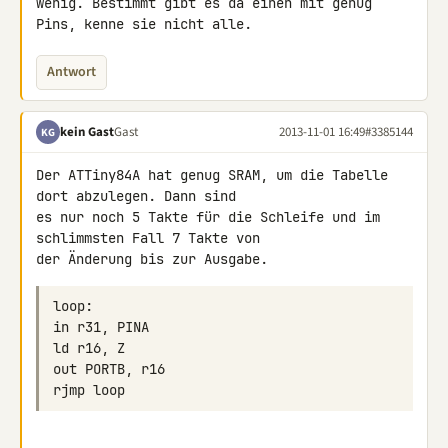
wenig. Bestimmt gibt es da einen mit genug 
Pins, kenne sie nicht alle.
Antwort
kein Gast
Gast
2013-11-01 16:49
#3385144
KG
Der ATTiny84A hat genug SRAM, um die Tabelle 
dort abzulegen. Dann sind 

es nur noch 5 Takte für die Schleife und im 
schlimmsten Fall 7 Takte von 

der Änderung bis zur Ausgabe.