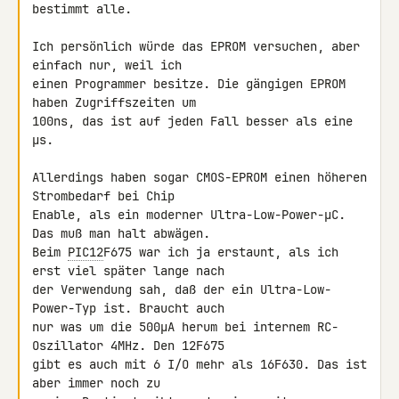
bestimmt alle.

Ich persönlich würde das EPROM versuchen, aber 
einfach nur, weil ich 

einen Programmer besitze. Die gängigen EPROM 
haben Zugriffszeiten um 

100ns, das ist auf jeden Fall besser als eine 
µs.

Allerdings haben sogar CMOS-EPROM einen höheren 
Strombedarf bei Chip 

Enable, als ein moderner Ultra-Low-Power-µC. 
Das muß man halt abwägen. 

Beim 
PIC12
F675 war ich ja erstaunt, als ich 
erst viel später lange nach 

der Verwendung sah, daß der ein Ultra-Low-
Power-Typ ist. Braucht auch 

nur was um die 500µA herum bei internem RC-
Oszillator 4MHz. Den 12F675 

gibt es auch mit 6 I/O mehr als 16F630. Das ist 
aber immer noch zu 
