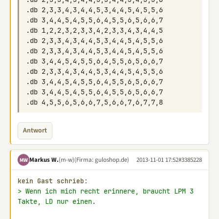
Antwort
Markus W.
(m-w)
(Firma: guloshop.de)
2013-11-01 17:52
#3385228
MW
kein Gast schrieb:
> Wenn ich mich recht erinnere, braucht LPM 3 
Takte, LD nur einen.