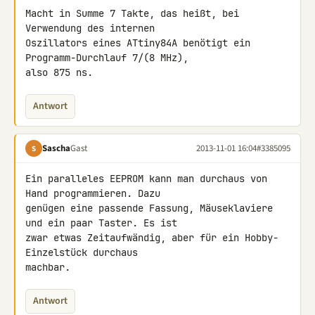
Macht in Summe 7 Takte, das heißt, bei 
Verwendung des internen 

Oszillators eines ATtiny84A benötigt ein 
Programm-Durchlauf 7/(8 MHz), 

also 875 ns.
Antwort
Sascha
Gast
2013-11-01 16:04
#3385095
S
Ein paralleles EEPROM kann man durchaus von 
Hand programmieren. Dazu 

genügen eine passende Fassung, Mäuseklaviere 
und ein paar Taster. Es ist 

zwar etwas Zeitaufwändig, aber für ein Hobby-
Einzelstück durchaus 

machbar.
Antwort