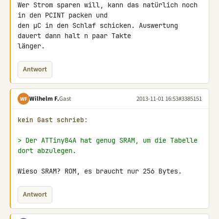
Wer Strom sparen will, kann das natürlich noch 
in den PCINT packen und 

den µC in den Schlaf schicken. Auswertung 
dauert dann halt n paar Takte 

länger.
Antwort
Wilhelm F.
Gast
2013-11-01 16:53
#3385151
WF
kein Gast schrieb:
> Der ATTiny84A hat genug SRAM, um die Tabelle 
dort abzulegen.
Wieso SRAM? ROM, es braucht nur 256 Bytes.
Antwort