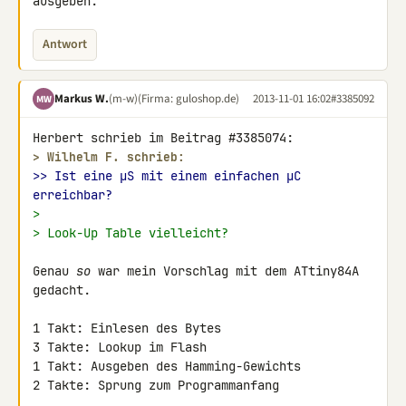
ausgeben.
Antwort
Markus W.
(m-w)
(Firma: guloshop.de)
2013-11-01 16:02
#3385092
MW
> 
Wilhelm F. schrieb:
>> Ist eine µS mit einem einfachen µC 
erreichbar?
>
> Look-Up Table vielleicht?
Genau 
so
 war mein Vorschlag mit dem ATtiny84A 
gedacht.

1 Takt: Einlesen des Bytes

3 Takte: Lookup im Flash

1 Takt: Ausgeben des Hamming-Gewichts

2 Takte: Sprung zum Programmanfang
