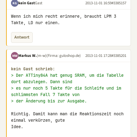
kein Gast
Gast
2013-11-01 16:59
#3385157
KG
Wenn ich mich recht erinnere, braucht LPM 3 
Takte, LD nur einen.
Antwort
Markus W.
(m-w)
(Firma: guloshop.de)
2013-11-01 17:28
#3385201
MW
kein Gast schrieb:
> Der ATTiny84A hat genug SRAM, um die Tabelle 
dort abzulegen. Dann sind
> es nur noch 5 Takte für die Schleife und im 
schlimmsten Fall 7 Takte von
> der Änderung bis zur Ausgabe.
Richtig. Damit kann man die Reaktionszeit noch 
einmal verkürzen, gute 

Idee.
