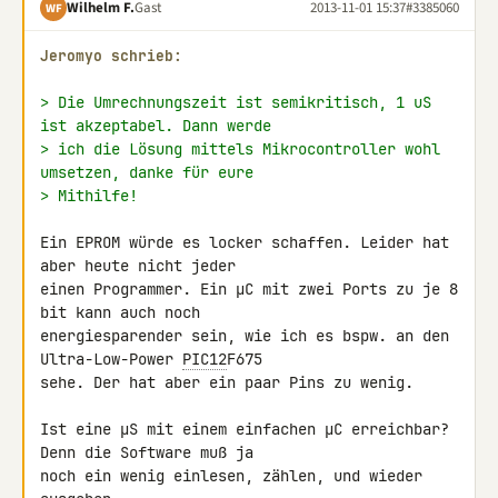
Wilhelm F.
Gast
2013-11-01 15:37
#3385060
WF
Jeromyo schrieb:
> Die Umrechnungszeit ist semikritisch, 1 uS 
ist akzeptabel. Dann werde
> ich die Lösung mittels Mikrocontroller wohl 
umsetzen, danke für eure
> Mithilfe!
Ein EPROM würde es locker schaffen. Leider hat 
aber heute nicht jeder 

einen Programmer. Ein µC mit zwei Ports zu je 8 
bit kann auch noch 

energiesparender sein, wie ich es bspw. an den 
Ultra-Low-Power 
PIC12
F675 

sehe. Der hat aber ein paar Pins zu wenig.

Ist eine µS mit einem einfachen µC erreichbar? 
Denn die Software muß ja 

noch ein wenig einlesen, zählen, und wieder 