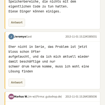
Speicherbereiche, die nichts mit dem 
eigentlichen Code zu tun hatten. 

Diese Dinger können einiges.
Antwort
Jeromyo
Gast
2013-11-01 15:22
#3385031
J
Eher nicht in Serie, das Problem ist jetzt 
bloss schon öfter 

aufgetaucht, und da ich mich aktuell wieder 
damit beschäftige und nur 

schwer drum herum komme, muss ich wohl eine 
Lösung finden
Antwort
Markus W.
(m-w)
(Firma: guloshop.de)
2013-11-01 15:26
#3385036
MW