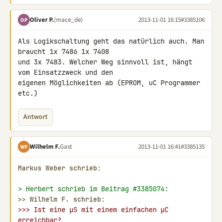
Oliver P.
(mace_de)
2013-11-01 16:15
#3385106
OP
Als Logikschaltung geht das natürlich auch. Man 
braucht 1x 7486 1x 7408 

und 3x 7483. Welcher Weg sinnvoll ist, hängt 
vom Einsatzzweck und den 

eigenen Möglichkeiten ab (EPROM, uC Programmer 
etc.)
Antwort
Wilhelm F.
Gast
2013-11-01 16:41
#3385135
WF
Markus Weber schrieb:
> Herbert schrieb im Beitrag #3385074:
>> 
Wilhelm F. schrieb:
>>> Ist eine µS mit einem einfachen µC 
erreichbar?