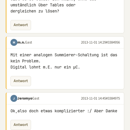
umständlich über Tables oder 

dergleichen zu lösen?
Antwort
m.n.
Gast
2013-11-01 14:29
#3384956
M
Mit einer analogen Summierer-Schaltung ist das 
kein Problem.

Digital lohnt m.E. nur ein µC.
Antwort
Jeromyo
Gast
2013-11-01 14:45
#3384975
J
Ok,also doch etwas komplizierter :/ Aber Danke
Antwort