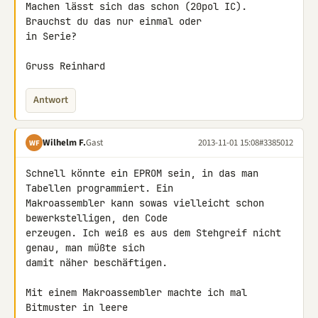
Machen lässt sich das schon (20pol IC). 
Brauchst du das nur einmal oder 

in Serie?

Gruss Reinhard
Antwort
Wilhelm F.
Gast
2013-11-01 15:08
#3385012
WF
Schnell könnte ein EPROM sein, in das man 
Tabellen programmiert. Ein 

Makroassembler kann sowas vielleicht schon 
bewerkstelligen, den Code 

erzeugen. Ich weiß es aus dem Stehgreif nicht 
genau, man müßte sich 

damit näher beschäftigen.

Mit einem Makroassembler machte ich mal 
Bitmuster in leere 
