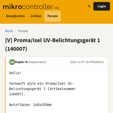
Login
Neuigkeiten
Artikel
Forum
Markt
›
Thread
[V] Proma/Isel UV-Belichtungsgerät 1
(140007)
Kopier K.
(kopierkatze)
2013-11-07 10:47
#3393211
KK
Hallo!

Verkauft wird ein Proma/Isel UV-
Belichtungsgerät 1 (Artikelnummer 

140007).

Nutzfläche: 160x250mm
