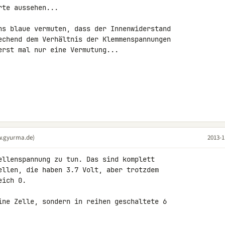
te aussehen...

ns blaue vermuten, dass der Innenwiderstand 

echend dem Verhältnis der Klemmenspannungen 

rst mal nur eine Vermutung...

w.gyurma.de)
2013-1
ellenspannung zu tun. Das sind komplett 

ellen, die haben 3.7 Volt, aber trotzdem 

ich 0.

ine Zelle, sondern in reihen geschaltete 6 
