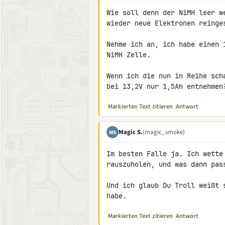
Wie soll denn der NiMH leer w
wieder neue Elektronen reinges
Nehme ich an, ich habe einen 
NiMH Zelle.

Wenn ich die nun in Reihe sch
bei 13,2V nur 1,5Ah entnehmen
Markierten Text zitieren
Antwort
Magic S.
(magic_smoke)
MS
Im besten Falle ja. Ich wette
rauszuholen, und was dann pass
Und ich glaub Du Troll weißt 
habe.
Markierten Text zitieren
Antwort