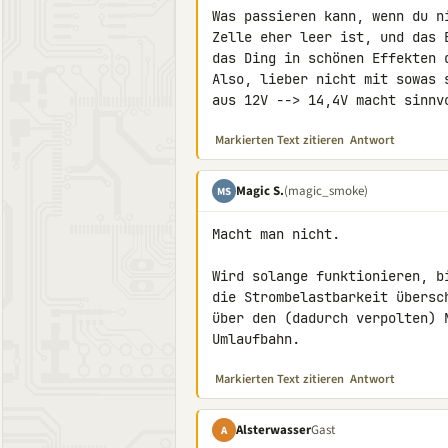
Was passieren kann, wenn du n
Zelle eher leer ist, und das 
das Ding in schönen Effekten d
Also, lieber nicht mit sowas 
aus 12V --> 14,4V macht sinnv
Markierten Text zitieren
Antwort
Magic S.
(magic_smoke)
MS
Macht man nicht.

Wird solange funktionieren, b
die Strombelastbarkeit übersc
über den (dadurch verpolten) 
Umlaufbahn.
Markierten Text zitieren
Antwort
Alsterwasser
Gast
A