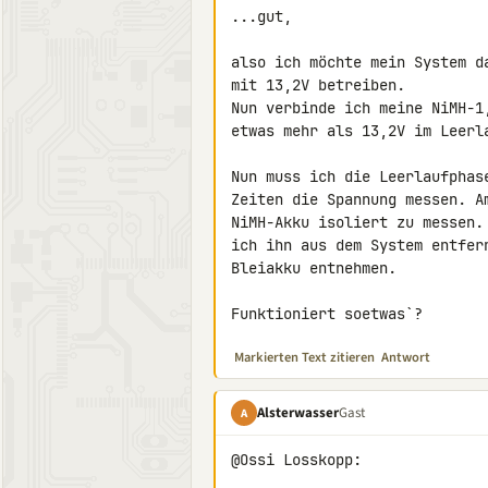
...gut,

also ich möchte mein System d
mit 13,2V betreiben.

Nun verbinde ich meine NiMH-1
etwas mehr als 13,2V im Leerla
Nun muss ich die Leerlaufphas
Zeiten die Spannung messen. A
NiMH-Akku isoliert zu messen.
ich ihn aus dem System entfer
Bleiakku entnehmen.

Funktioniert soetwas`?
Markierten Text zitieren
Antwort
Alsterwasser
Gast
A
@Ossi Losskopp:
