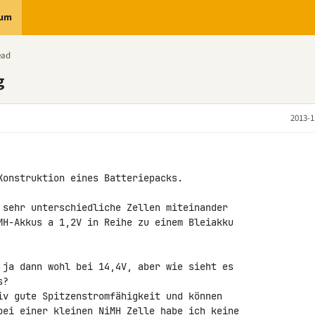
rum
ead
g
2013-1
Konstruktion eines Batteriepacks.

 sehr unterschiedliche Zellen miteinander 

MH-Akkus a 1,2V in Reihe zu einem Bleiakku 

 ja dann wohl bei 14,4V, aber wie sieht es 

?

iv gute Spitzenstromfähigkeit und können 

bei einer kleinen NiMH Zelle habe ich keine 
