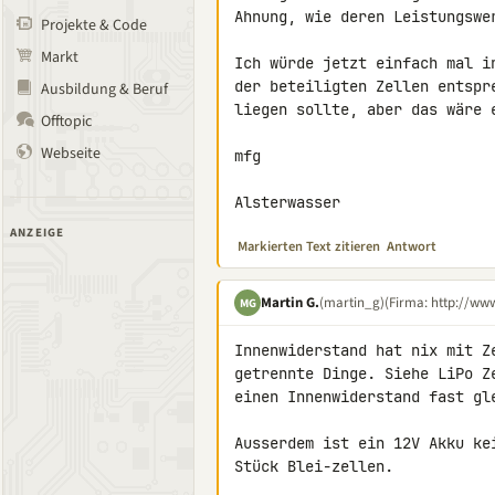
Ahnung, wie deren Leistungswer
Projekte & Code
Markt
Ich würde jetzt einfach mal i
der beteiligten Zellen entspr
Ausbildung & Beruf
liegen sollte, aber das wäre e
Offtopic
Webseite
mfg

Alsterwasser
ANZEIGE
Markierten Text zitieren
Antwort
Martin G.
(martin_g)
(Firma: http://ww
MG
Innenwiderstand hat nix mit Z
getrennte Dinge. Siehe LiPo Z
einen Innenwiderstand fast gle
Ausserdem ist ein 12V Akku ke
Stück Blei-zellen.
