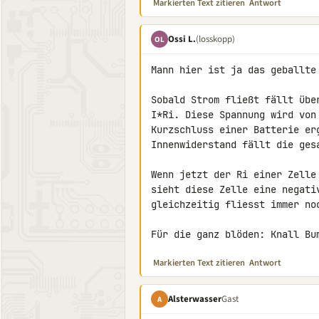
Markierten Text zitieren
Antwort
Ossi L.
(losskopp)
OL
Mann hier ist ja das geballte 
Sobald Strom fließt fällt übe
I*Ri. Diese Spannung wird von
Kurzschluss einer Batterie er
Innenwiderstand fällt die gesa
Wenn jetzt der Ri einer Zelle
sieht diese Zelle eine negati
gleichzeitig fliesst immer noc
Für die ganz blöden: Knall Bu
Markierten Text zitieren
Antwort
Alsterwasser
Gast
A