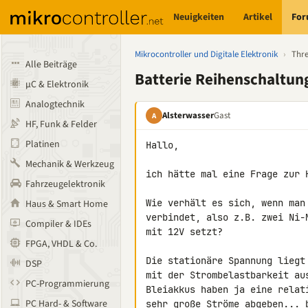
Neuigkeiten
Artikel
Fo
Mikrocontroller und Digitale Elektronik
›
Thr
Alle Beiträge
Batterie Reihenschaltun
µC & Elektronik
Analogtechnik
Alsterwasser
Gast
A
HF, Funk & Felder
Platinen
Hallo,

Mechanik & Werkzeug
ich hätte mal eine Frage zur 
Fahrzeugelektronik
Wie verhält es sich, wenn man
Haus & Smart Home
verbindet, also z.B. zwei Ni-
Compiler & IDEs
mit 12V setzt?

FPGA, VHDL & Co.
Die stationäre Spannung liegt
DSP
mit der Strombelastbarkeit aus
PC-Programmierung
Bleiakkus haben ja eine relat
PC Hard- & Software
sehr große Ströme abgeben... 