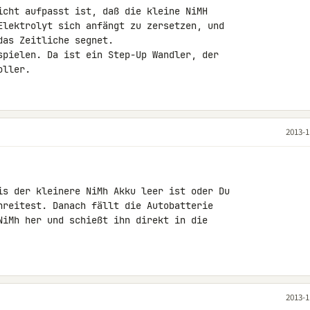
icht aufpasst ist, daß die kleine NiMH 

Elektrolyt sich anfängt zu zersetzen, und 

as Zeitliche segnet.

spielen. Da ist ein Step-Up Wandler, der 

oller.
2013-1
is der kleinere NiMh Akku leer ist oder Du 

hreitest. Danach fällt die Autobatterie 

NiMh her und schießt ihn direkt in die 

2013-1