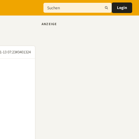
Login
ANZEIGE
1-13 07:23
#3401324