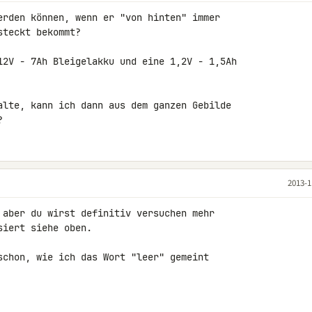
erden können, wenn er "von hinten" immer 

teckt bekommt?

12V - 7Ah Bleigelakku und eine 1,2V - 1,5Ah 

alte, kann ich dann aus dem ganzen Gebilde 

?
2013-1
 aber du wirst definitiv versuchen mehr 

iert siehe oben.

schon, wie ich das Wort "leer" gemeint 
