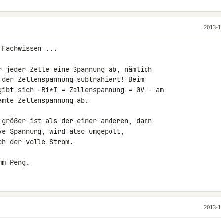
2013-1
Fachwissen ...

r jeder Zelle eine Spannung ab, nämlich 

 der Zellenspannung subtrahiert! Beim 

gibt sich -Ri*I = Zellenspannung = 0V - am 

mte Zellenspannung ab.

 größer ist als der einer anderen, dann 

ve Spannung, wird also umgepolt, 

h der volle Strom.

mm Peng.
2013-1