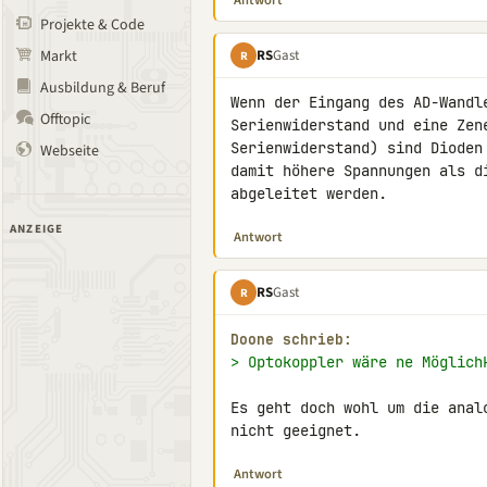
Antwort
Projekte & Code
RS
Gast
Markt
R
Ausbildung & Beruf
Wenn der Eingang des AD-Wandl
Offtopic
Serienwiderstand und eine Zen
Serienwiderstand) sind Dioden
Webseite
damit höhere Spannungen als d
abgeleitet werden.
ANZEIGE
Antwort
RS
Gast
R
Doone schrieb:
> Optokoppler wäre ne Möglich
Es geht doch wohl um die anal
nicht geeignet.
Antwort