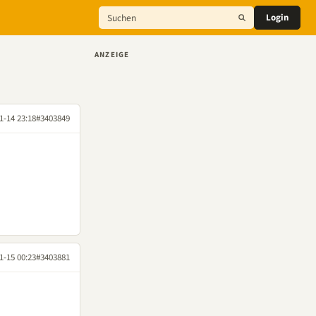
Login
ANZEIGE
1-14 23:18
#3403849
1-15 00:23
#3403881