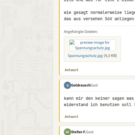
wie gesagt normalerweise lieg
das aus versehen 56V anliegen
Angehängte Dateien:
(4,3 KB)
Spannungsschutz.jpg
Antwort
Goldrausch
Gast
G
kann mir den keiner sagen was
widerstand ich benutzen soll 
Antwort
Stefan F.
Gast
SF