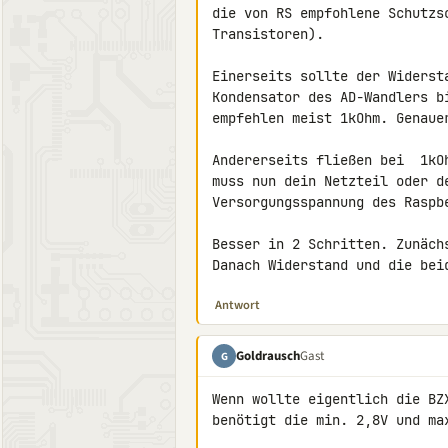
die von RS empfohlene Schutzsc
Transistoren).

Einerseits sollte der Widerst
Kondensator des AD-Wandlers b
empfehlen meist 1kOhm. Genaue
Andererseits fließen bei  1kO
muss nun dein Netzteil oder d
Versorgungsspannung des Raspbe
Besser in 2 Schritten. Zunäch
Danach Widerstand und die bei
Antwort
Goldrausch
Gast
G
Wenn wollte eigentlich die BZ
benötigt die min. 2,8V und ma