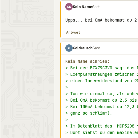
Kein Name
Gast
KN
Upps... bei 0mA bekommst du 2
Antwort
Goldrausch
Gast
G
Kein Name schrieb:
> Bei der BZX79C3V0 sagt das 
> Exemplarstreungen zwischen 
> einen Innenwiderstand von 9
>
> Tun wir einmal so, als währ
> Bei 0mA bekommst du 2.3 bis
> Bei 100mA bekommst du 12,3 
> ganz so schlimm).
>
> Im Datenblatt des  
MCP3208
 
> Dort siehst du den maximale