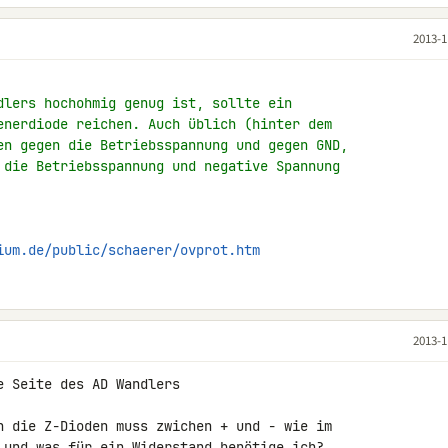
2013-1
dlers hochohmig genug ist, sollte ein
enerdiode reichen. Auch üblich (hinter dem
en gegen die Betriebsspannung und gegen GND,
 die Betriebsspannung und negative Spannung
ium.de/public/schaerer/ovprot.htm
2013-1
 Seite des AD Wandlers

n die Z-Dioden muss zwichen + und - wie im 

 und was für ein Widerstand benötige ich?
