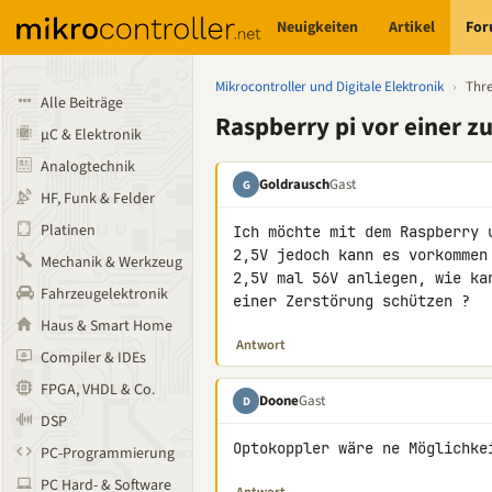
Neuigkeiten
Artikel
Fo
Mikrocontroller und Digitale Elektronik
›
Thr
Alle Beiträge
Raspberry pi vor einer 
µC & Elektronik
Analogtechnik
Goldrausch
Gast
G
HF, Funk & Felder
Platinen
Ich möchte mit dem Raspberry 
2,5V jedoch kann es vorkommen
Mechanik & Werkzeug
2,5V mal 56V anliegen, wie ka
Fahrzeugelektronik
einer Zerstörung schützen ?
Haus & Smart Home
Antwort
Compiler & IDEs
FPGA, VHDL & Co.
Doone
Gast
D
DSP
Optokoppler wäre ne Möglichke
PC-Programmierung
PC Hard- & Software