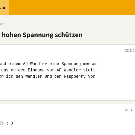
rum
ead
zu hohen Spannung schützen
2013-1
und einem AD Wandler eine Spannung messen 

 das an dem Eingang vom AD Wandler statt 

nn ich den Wandler und den Raspberry von 

2013-1
it ;-)