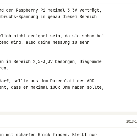
nd der Raspberry Pi maximal 3,3V verträgt, 

hbruchs-Spannung in genau diesem Bereich 

nlich nicht geeignet sein, da sie schon bei 

tend wird, also deine Messung zu sehr 

en im Bereich 2,5-3,3V besorgen, Diagramme 

en.

darf, sollte aus dem Datenblatt des ADC 

eht, dass er maximal 100k Ohm haben sollte, 

2013-1
en mit scharfen Knick finden. Bleibt nur 
