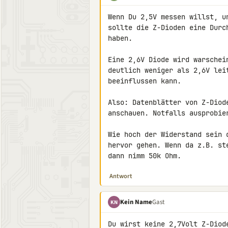
Wenn Du 2,5V messen willst, u
sollte die Z-Dioden eine Durc
haben.

Eine 2,6V Diode wird warschei
deutlich weniger als 2,6V lei
beeinflussen kann.

Also: Datenblätter von Z-Diod
anschauen. Notfalls ausprobier
Wie hoch der Widerstand sein 
hervor gehen. Wenn da z.B. st
dann nimm 50k Ohm.
Antwort
Kein Name
Gast
KN
Du wirst keine 2,7Volt Z-Diod