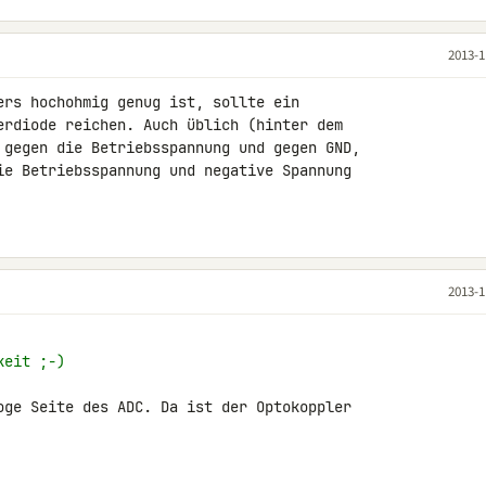
2013-1
ers hochohmig genug ist, sollte ein 

erdiode reichen. Auch üblich (hinter dem 

 gegen die Betriebsspannung und gegen GND, 

ie Betriebsspannung und negative Spannung 

2013-1
keit ;-)
oge Seite des ADC. Da ist der Optokoppler 
