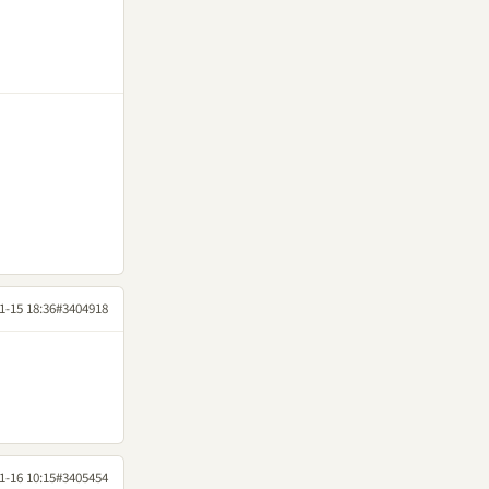
1-15 18:36
#3404918
1-16 10:15
#3405454