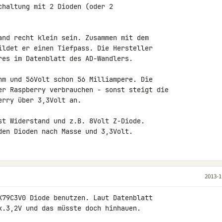
haltung mit 2 Dioden (oder 2 

and recht klein sein. Zusammen mit dem 

ildet er einen Tiefpass. Die Hersteller 

res im Datenblatt des AD-Wandlers.

hm und 56Volt schon 56 Milliampere. Die 

er Raspberry verbrauchen - sonst steigt die 

rry über 3,3Volt an.

st Widerstand und z.B. 8Volt Z-Diode. 

den Dioden nach Masse und 3,3Volt.
2013-1
X79C3V0 Diode benutzen. Laut Datenblatt 

x.3,2V und das müsste doch hinhauen.
