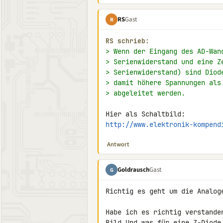
RS
Gast
R
RS schrieb:
> Wenn der Eingang des AD-Wan
> Serienwiderstand und eine Z
> Serienwiderstand) sind Diod
> damit höhere Spannungen als
> abgeleitet werden.
http://www.elektronik-kompend
Antwort
Goldrausch
Gast
G
Richtig es geht um die Analoge
Habe ich es richtig verstande
Bild Und was für eine Z-Diode