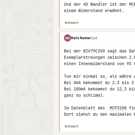
Und der AD Wandler ist der 
MC
einem Widerstand erwähnt.
Antwort
Kein Name
Gast
KN
Bei der BZX79C3V0 sagt das Da
Exemplarstreungen zwischen 2.
einen Innenwiderstand von 95 O
Tun wir einmal so, als währe d
Bei 0mA bekommst du 2.3 bis 3,
Bei 100mA bekommst du 12,3 bi
ganz so schlimm).

Im Datenblatt des  
MCP3208
 fi
Dort siehst du den maximalen 
Antwort