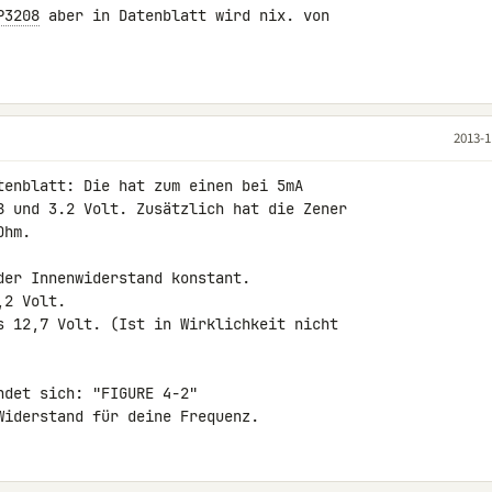
P3208
 aber in Datenblatt wird nix. von 

2013-1
tenblatt: Die hat zum einen bei 5mA 

8 und 3.2 Volt. Zusätzlich hat die Zener 

hm.

er Innenwiderstand konstant.

2 Volt.

s 12,7 Volt. (Ist in Wirklichkeit nicht 

ndet sich: "FIGURE 4-2"

Widerstand für deine Frequenz.