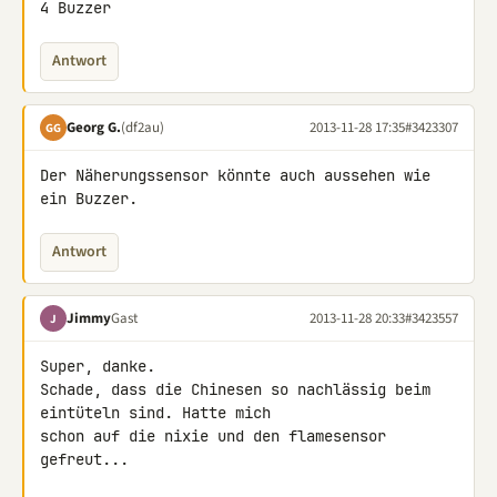
4 Buzzer
Antwort
Georg G.
(df2au)
2013-11-28 17:35
#3423307
GG
Der Näherungssensor könnte auch aussehen wie 
ein Buzzer.
Antwort
Jimmy
Gast
2013-11-28 20:33
#3423557
J
Super, danke.

Schade, dass die Chinesen so nachlässig beim 
eintüteln sind. Hatte mich 

schon auf die nixie und den flamesensor 
gefreut...
