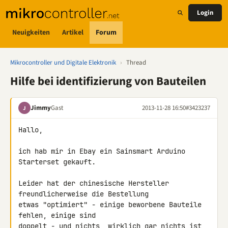
Login
Neuigkeiten
Artikel
Forum
Mikrocontroller und Digitale Elektronik
›
Thread
Hilfe bei identifizierung von Bauteilen
Jimmy
Gast
2013-11-28 16:50
#3423237
J
Hallo,

ich hab mir in Ebay ein Sainsmart Arduino 
Starterset gekauft.

Leider hat der chinesische Hersteller 
freundlicherweise die Bestellung 

etwas "optimiert" - einige beworbene Bauteile 
fehlen, einige sind 

doppelt - und nichts, wirklich gar nichts ist 