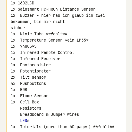
1x 1602LCD

1x
  Buzzer - hier hab ich glaub ich zwei 
bekommen, bin mir nicht 

sicher

1x  Nixie Tube **fehlt**

1x  Temperature Sensor *ein 
LM35
*

1x  
74HC595
1x  Infrared Remote Control

1x
  Photoresistor

1x  Potentiometer

2x  Tilt sensor

4x  Pushbuttons

1x  RGB

1x  Flame Sensor

1x  Cell Box

    Resistors

    Breadboard & Jumper wires

LED
s

1x  Tutorials (more than 60 pages) **fehlt**
