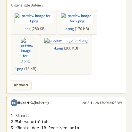
Angehängte Dateien:
(280 KB)
(170 KB)
1.png
2.png
(200 KB)
4.png
(73 KB)
3.png
Antwort
Hubert G.
(hubertg)
2013-11-28 17:20
#3423289
HG
1 Stimmt

2 Wahrscheinlich

3 Könnte der IR Receiver sein
