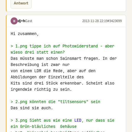
Antwort
dj+h
Gast
2013-11-28 22:19
#3423699
D
Hi zusammen,

> 1.png tippe ich auf Photowiderstand - aber 
wieso drei statt einen?
Das müsste man schon Sainsmart fragen. In der 
Beschreibung ist zwar nur 

von einem LDR die Rede, aber auf den 
Abbildungen der Einzelteile des 

Kits sind drei Stück erkennbar. Scheint also 
irgendwie richtig zu sein.

> 2.png könnten die "tiltsensors" sein
Das sind sie auch.

> 3.png Sieht aus wie eine 
LED
, nur dass sie 
ein Grün-bläuliches  Gehäuse