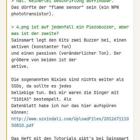
> hat. Keinerlei beschriftung auffindbar.
Das dürfte der "flame sensor" sein (ein NPN 
phototransistor).

> 4.png ist auf jedenfall ein Piezobuzzer, aber 
was ist der zweite?
Sainsmart legt den Kits zwei Buzzer bei, einen 
aktiven (konstanter Ton) 

und einen passiven (veränderlicher Ton). Der 
größere von beiden ist der 

aktive.

Die sogenannten Nixies sind nichts weiter als 
SSDs, da sollte es jedes 

beliebige tun. Bei mir waren die Dinger mit 
"5101AS" bestempelt. Als 

Datenblatt habe ich nur das hier aufspüren 
http://www.szxindali.com/UploadFiles/2012671110
50810.pdf
Das Heft mit den Tutorials gibt's bei Sainsmart 