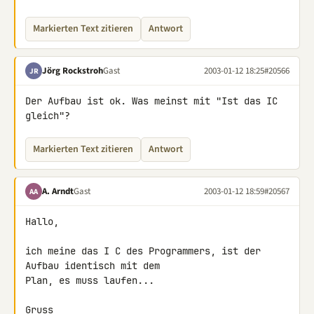
Markierten Text zitieren
Antwort
Jörg Rockstroh
Gast
2003-01-12 18:25
#20566
JR
Der Aufbau ist ok. Was meinst mit "Ist das IC 
gleich"?
Markierten Text zitieren
Antwort
A. Arndt
Gast
2003-01-12 18:59
#20567
AA
Hallo,

ich meine das I C des Programmers, ist der 
Aufbau identisch mit dem 

Plan, es muss laufen...

Gruss
