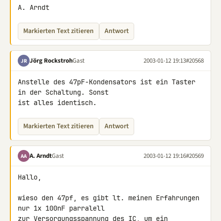
A. Arndt
Markierten Text zitieren
Antwort
Jörg Rockstroh
Gast
2003-01-12 19:13
#20568
JR
Anstelle des 47pF-Kondensators ist ein Taster 
in der Schaltung. Sonst 

ist alles identisch.
Markierten Text zitieren
Antwort
A. Arndt
Gast
2003-01-12 19:16
#20569
AA
Hallo,

wieso den 47pf, es gibt lt. meinen Erfahrungen 
nur 1x 100nF parralell 

zur Versorgungsspannung des IC, um ein 