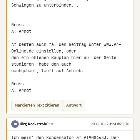
Schwingen zu unterbinden...

Gruss

A. Arndt

Am besten auch mal den Beitrag unter www.Ar-
Online.de einstellen, oder 

den empfohlenen Bauplan hier auf der Seite 
studieren, habe den auch 

nachgebaut, läuft auf Anhieb.

Gruss

A. Arndt
Markierten Text zitieren
Antwort
Jörg Rockstroh
Gast
2003-01-12 19:43
#20570
JR
Ich mein' den Kondensator am 
AT90S4433
. Der 