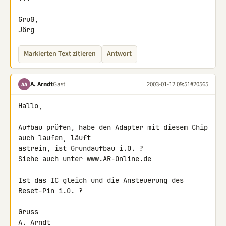
Gruß,

Jörg
Markierten Text zitieren
Antwort
A. Arndt
Gast
2003-01-12 09:51
#20565
AA
Hallo,

Aufbau prüfen, habe den Adapter mit diesem Chip 
auch laufen, läuft 

astrein, ist Grundaufbau i.O. ?

Siehe auch unter www.AR-Online.de

Ist das IC gleich und die Ansteuerung des 
Reset-Pin i.O. ?

Gruss

A. Arndt