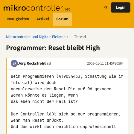
Login
Neuigkeiten
Artikel
Forum
Mikrocontroller und Digitale Elektronik
›
Thread
Programmer: Reset bleibt High
Jörg Rockstroh
Gast
2003-01-11 21:45
#20564
JR
Beim Programmieren (
AT90S4433
, Schaltung wie im 
Tutorial) wird doch 

normalerweise der Reset-Pin auf 0V gezogen. 
Woran könnte es liegen, wenn 

das eben nicht der Fall ist?

Der Controller läßt sich so nur programmieren, 
wenn man Reset drückt. 

Und das wirkt doch reichlich unprofessionell 
...
