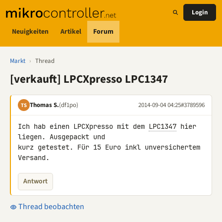
Login
Neuigkeiten
Artikel
Forum
Markt
›
Thread
[verkauft] LPCXpresso LPC1347
Thomas S.
(df1po)
2014-09-04 04:25
#3789596
TS
Ich hab einen LPCXpresso mit dem 
LPC1347
 hier 
liegen. Ausgepackt und 

kurz getestet. Für 15 Euro inkl unversichertem 
Versand.
Antwort
Thread beobachten