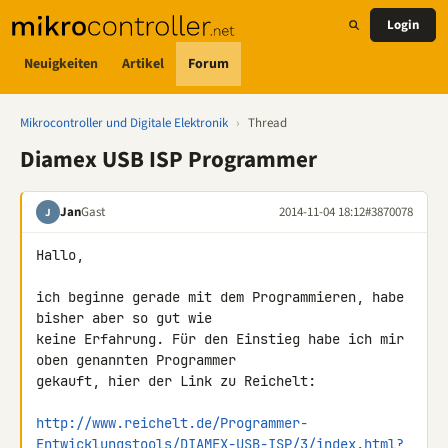
Login
Neuigkeiten
Artikel
Forum
Mikrocontroller und Digitale Elektronik
›
Thread
Diamex USB ISP Programmer
Jan
Gast
2014-11-04 18:12
#3870078
J
Hallo,

ich beginne gerade mit dem Programmieren, habe 
bisher aber so gut wie 

keine Erfahrung. Für den Einstieg habe ich mir 
oben genannten Programmer 

gekauft, hier der Link zu Reichelt:

http://www.reichelt.de/Programmer-
Entwicklungstools/DIAMEX-USB-ISP/3/index.html?