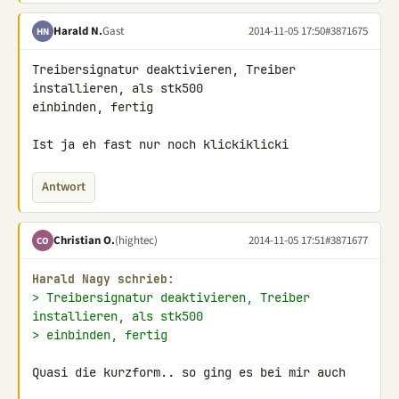
Harald N.
Gast
2014-11-05 17:50
#3871675
HN
Treibersignatur deaktivieren, Treiber 
installieren, als stk500 

einbinden, fertig

Ist ja eh fast nur noch klickiklicki
Antwort
Christian O.
(hightec)
2014-11-05 17:51
#3871677
CO
Harald Nagy schrieb:
> Treibersignatur deaktivieren, Treiber 
installieren, als stk500
> einbinden, fertig
Quasi die kurzform.. so ging es bei mir auch