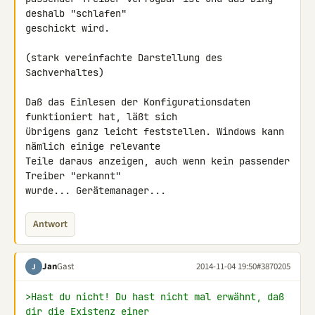
deshalb "schlafen" 

geschickt wird.

(stark vereinfachte Darstellung des 
Sachverhaltes)

Daß das Einlesen der Konfigurationsdaten 
funktioniert hat, läßt sich 

übrigens ganz leicht feststellen. Windows kann 
nämlich einige relevante 

Teile daraus anzeigen, auch wenn kein passender 
Treiber "erkannt" 

wurde... Gerätemanager...
Antwort
Jan
Gast
2014-11-04 19:50
#3870205
J
>Hast du nicht! Du hast nicht mal erwähnt, daß 
dir die Existenz einer