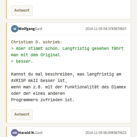
Antwort
Wolfgang
Gast
2014-11-05 04:37
#3870607
W
Christian O. schrieb:
> Aber stimmt schon. Langfristig gesehen fährt 
man mit dem Original
> besser.
Kannst du mal beschreiben, was langfristig am 
AVRISP mkII besser ist, 

wenn man z.B. mit der Funktionalität des Diamex 
oder der eines anderen 

Programmers zufrieden ist.
Antwort
Harald N.
Gast
2014-11-05 06:09
#3870623
HN