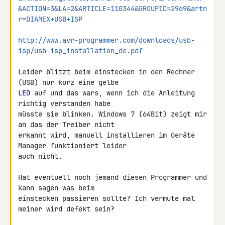
&ACTION=3&LA=2&ARTICLE=110344&GROUPID=2969&artn
r=DIAMEX+USB+ISP
http://www.avr-programmer.com/downloads/usb-
isp/usb-isp_installation_de.pdf
Leider blitzt beim einstecken in den Rechner 
LED
 auf und das wars, wenn ich die Anleitung 
richtig verstanden habe 

müsste sie blinken. Windows 7 (64Bit) zeigt mir 
an das der Treiber nicht 

erkannt wird, manuell installieren im Geräte 
Manager funktioniert leider 

auch nicht.

Hat eventuell noch jemand diesen Programmer und 
kann sagen was beim 

einstecken passieren sollte? Ich vermute mal 
meiner wird defekt sein?
