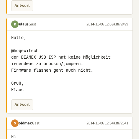
Antwort
Klaus
Gast
2014-11-06 12:08
#3872499
K
Hallo,

@hogewitsch

der DIAMEX USB ISP hat keine Möglichkeit 
irgendwas zu brücken/jumpern.

Firmware flashen geht auch nicht.

Gruß,

Klaus
Antwort
oldmax
Gast
2014-11-06 12:34
#3872541
O
Hi
