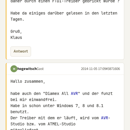
daher durch einen FTDI-Treiber gebrickt wurde ?

Habe da einiges darüber gelesen in den letzten 
Tagen.

Gruß,

Klaus
Antwort
hogewitsch
Gast
2014-11-05 17:09
#3871606
H
Hallo zusammen,

habe auch den "Diamex All 
AVR
" und der funzt 
bei mir einwandfrei.

Habe in schon unter Windows 7, 8 und 8.1 
benutzt.

Der Treiber mit dem er läuft, wird vom 
AVR
-
Studio bzw. vom ATMEL-Studio 
