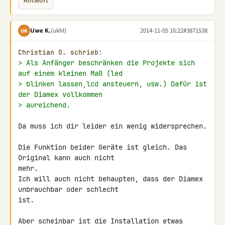
Antwort
Uwe K.
(ukhl)
2014-11-05 16:22
#3871538
UK
Christian O. schrieb:
> Als Anfänger beschränken die Projekte sich 
auf einem kleinen Maß (led
> blinken lassen,lcd ansteuern, usw.) Dafür ist 
der Diamex vollkommen
> aureichend.
Da muss ich dir leider ein wenig widersprechen.

Die Funktion beider Geräte ist gleich. Das 
Original kann auch nicht 

mehr.

Ich will auch nicht behaupten, dass der Diamex 
unbrauchbar oder schlecht 

ist.

Aber scheinbar ist die Installation etwas 