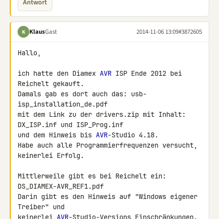
Antwort
Klaus
Gast
2014-11-06 13:09
#3872605
K
Hallo,

ich hatte den Diamex 
AVR
 ISP Ende 2012 bei 
Reichelt gekauft.

Damals gab es dort auch das: usb-
isp_installation_de.pdf

mit dem Link zu der drivers.zip mit Inhalt: 
DX_ISP.inf und ISP_Prog.inf

und dem Hinweis bis 
AVR
-Studio 4.18.

Habe auch alle Programmierfrequenzen versucht, 
keinerlei Erfolg.

Mittlerweile gibt es bei Reichelt ein: 
DS_DIAMEX-AVR_REF1.pdf

Darin gibt es den Hinweis auf "Windows eigener 
Treiber" und

keinerlei 
AVR
-Studio-Versions Einschränkungen.
