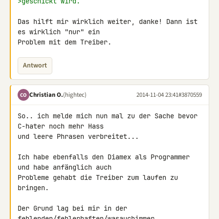
>geschickt wird.
Das hilft mir wirklich weiter, danke! Dann ist 
es wirklich "nur" ein 

Problem mit dem Treiber.
Antwort
Christian O.
(hightec)
2014-11-04 23:41
#3870559
CO
So.. ich melde mich nun mal zu der Sache bevor 
C-hater noch mehr Hass 

und leere Phrasen verbreitet...

Ich habe ebenfalls den Diamex als Programmer 
und habe anfänglich auch 

Probleme gehabt die Treiber zum laufen zu 
bringen.

Der Grund lag bei mir in der 
fehlenden/fehlerhaften/wasauchimmer 
