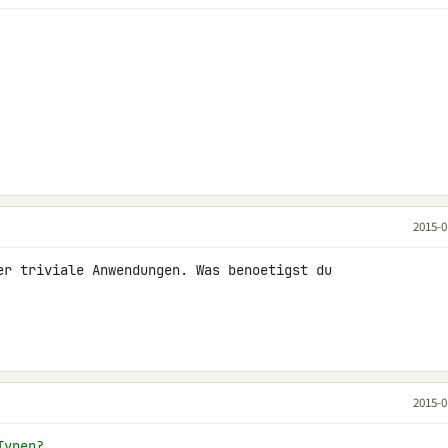
2015-0
er triviale Anwendungen. Was benoetigst du 

2015-0
Typen?