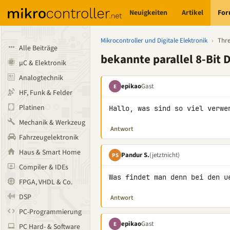
Neuigkeiten
Artikel
Fo
Mikrocontroller und Digitale Elektronik
›
Thr
Alle Beiträge
bekannte parallel 8-Bit 
µC & Elektronik
Analogtechnik
epikao
Gast
E
HF, Funk & Felder
Platinen
Hallo, was sind so viel verwe
Mechanik & Werkzeug
Antwort
Fahrzeugelektronik
Haus & Smart Home
Pandur S.
(jetztnicht)
PS
Compiler & IDEs
Was findet man denn bei den u
FPGA, VHDL & Co.
DSP
Antwort
PC-Programmierung
epikao
Gast
E
PC Hard- & Software