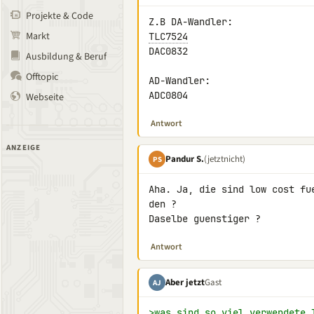
Projekte & Code
Markt
TLC7524
DAC0832

Ausbildung & Beruf
Offtopic
AD-Wandler:

ADC0804
Webseite
Antwort
ANZEIGE
Pandur S.
(jetztnicht)
PS
Aha. Ja, die sind low cost fu
den ?

Daselbe guenstiger ?
Antwort
Aber jetzt
Gast
AJ
>was sind so viel verwendete 