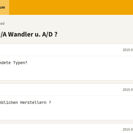
rum
ead
D/A Wandler u. A/D ?
2015-0
ndete Typen?
2015-0
eblichen Herstellern ?
2015-0