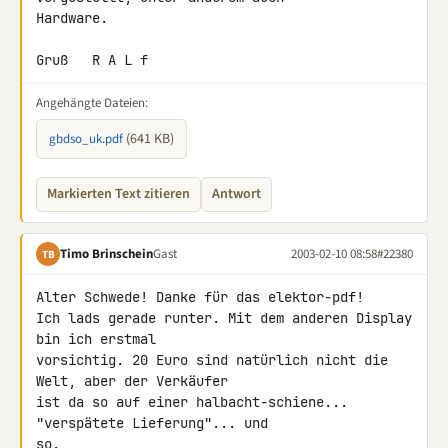
Hardware.

Gruß   R A L f
Angehängte Dateien:
(641 KB)
gbdso_uk.pdf
Markierten Text zitieren
Antwort
Timo Brinschein
Gast
2003-02-10 08:58
#22380
TB
Alter Schwede! Danke für das elektor-pdf!

Ich lads gerade runter. Mit dem anderen Display 
bin ich erstmal 

vorsichtig. 20 Euro sind natürlich nicht die 
Welt, aber der Verkäufer 

ist da so auf einer halbacht-schiene... 
"verspätete Lieferung"... und 

so.
