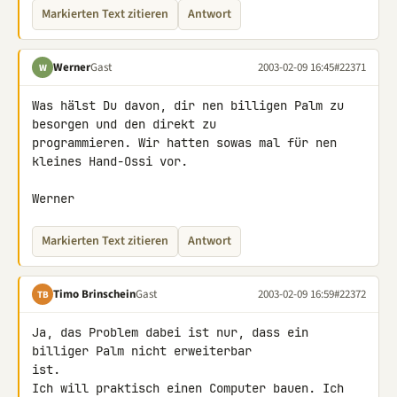
Markierten Text zitieren
Antwort
Werner
Gast
2003-02-09 16:45
#22371
W
Was hälst Du davon, dir nen billigen Palm zu 
besorgen und den direkt zu 

programmieren. Wir hatten sowas mal für nen 
kleines Hand-Ossi vor.

Werner
Markierten Text zitieren
Antwort
Timo Brinschein
Gast
2003-02-09 16:59
#22372
TB
Ja, das Problem dabei ist nur, dass ein 
billiger Palm nicht erweiterbar 

ist.

Ich will praktisch einen Computer bauen. Ich 