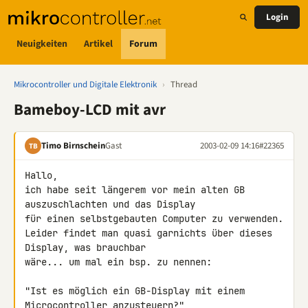
Login
Neuigkeiten
Artikel
Forum
Mikrocontroller und Digitale Elektronik
›
Thread
Bameboy-LCD mit avr
Timo Birnschein
Gast
2003-02-09 14:16
#22365
TB
Hallo,

ich habe seit längerem vor mein alten GB 
auszuschlachten und das Display 

für einen selbstgebauten Computer zu verwenden.

Leider findet man quasi garnichts über dieses 
Display, was brauchbar 

wäre... um mal ein bsp. zu nennen:

"Ist es möglich ein GB-Display mit einem 
Microcontroller anzusteuern?"
