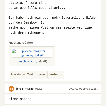
stutzig. Andere sind 

daran ebenfalls gescheitert...

Ich habe noch ein paar mehr Schematische Bilder 
von dem Gameboy. Ich 

mache noch einen Post um das zweite wichtige 
noch drannzuhängen.
Angehängte Dateien:
(9 KB)
gameboy_lcd.gif
Markierten Text zitieren
Antwort
Timo Birnschein
Gast
2003-02-09 15:04
#22368
TB
siehe anhang