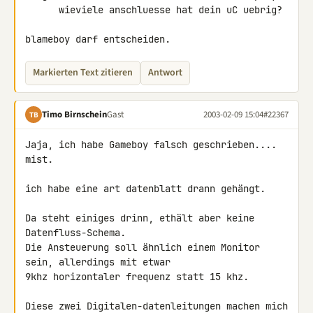
      wieviele anschluesse hat dein uC uebrig?

blameboy darf entscheiden.
Markierten Text zitieren
Antwort
Timo Birnschein
Gast
2003-02-09 15:04
#22367
TB
Jaja, ich habe Gameboy falsch geschrieben.... 
mist.

ich habe eine art datenblatt drann gehängt.

Da steht einiges drinn, ethält aber keine 
Datenfluss-Schema.

Die Ansteuerung soll ähnlich einem Monitor 
sein, allerdings mit etwar 

9khz horizontaler frequenz statt 15 khz.

Diese zwei Digitalen-datenleitungen machen mich 