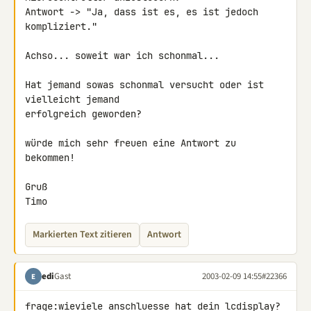
Antwort -> "Ja, dass ist es, es ist jedoch 
kompliziert."

Achso... soweit war ich schonmal...

Hat jemand sowas schonmal versucht oder ist 
vielleicht jemand 

erfolgreich geworden?

würde mich sehr freuen eine Antwort zu 
bekommen!

Gruß

Timo
Markierten Text zitieren
Antwort
edi
Gast
2003-02-09 14:55
#22366
E
frage:wieviele anschluesse hat dein lcdisplay?
