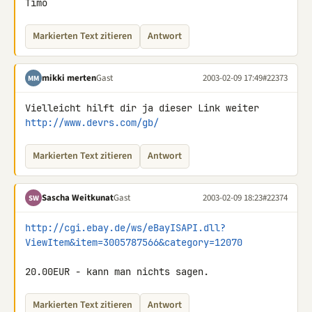
Timo
Markierten Text zitieren
Antwort
mikki merten
Gast
2003-02-09 17:49
#22373
MM
http://www.devrs.com/gb/
Markierten Text zitieren
Antwort
Sascha Weitkunat
Gast
2003-02-09 18:23
#22374
SW
http://cgi.ebay.de/ws/eBayISAPI.dll?
ViewItem&item=3005787566&category=12070
20.00EUR - kann man nichts sagen.
Markierten Text zitieren
Antwort