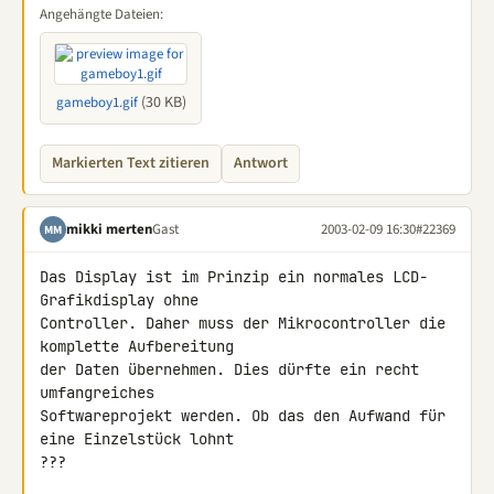
Angehängte Dateien:
(30 KB)
gameboy1.gif
Markierten Text zitieren
Antwort
mikki merten
Gast
2003-02-09 16:30
#22369
MM
Das Display ist im Prinzip ein normales LCD-
Grafikdisplay ohne 

Controller. Daher muss der Mikrocontroller die 
komplette Aufbereitung 

der Daten übernehmen. Dies dürfte ein recht 
umfangreiches 

Softwareprojekt werden. Ob das den Aufwand für 
eine Einzelstück lohnt 

???