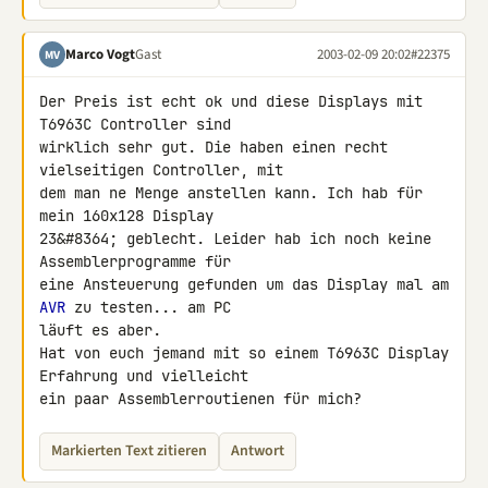
Marco Vogt
Gast
2003-02-09 20:02
#22375
MV
Der Preis ist echt ok und diese Displays mit 
T6963C Controller sind 

wirklich sehr gut. Die haben einen recht 
vielseitigen Controller, mit 

dem man ne Menge anstellen kann. Ich hab für 
mein 160x128 Display 

23&#8364; geblecht. Leider hab ich noch keine 
Assemblerprogramme für 

eine Ansteuerung gefunden um das Display mal am 
AVR
 zu testen... am PC 

läuft es aber.

Hat von euch jemand mit so einem T6963C Display 
Erfahrung und vielleicht 

ein paar Assemblerroutienen für mich?
Markierten Text zitieren
Antwort