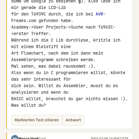
dumm um Google zu bedienen 
g
). Also lese ich 
mir gerade die LCD-Lib 

für den T6939C durch, die ich bei 
AVR
-
Freaks.com gefunden habe. 

Academy->User Projects->Suche nach T6963C-
>erster Treffer.

Während ich die C Lib durchlese, kritzle ich 
mit einem Bleistift eine 

Art Flowchart, nach dem ich dann mein 
Assemblerprogramm schreiben werde. 

Mal sehen, was dabei rauskommt :).

Also wenn du in C programmieren willst, könnte 
das sehr interessant für 

dich sein. Willst du Assembler, musst du es 
analysieren und wenn du 

BASIC willst, brauchst du gar nichts wissen :). 
Was willst du?
Markierten Text zitieren
Antwort
Marco Vogt
Gast
2003-02-09 23:45
#22378
MV