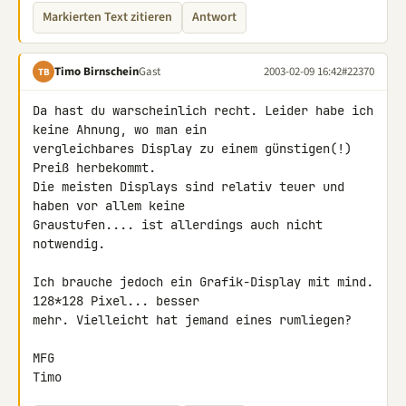
Markierten Text zitieren
Antwort
Timo Birnschein
Gast
2003-02-09 16:42
#22370
TB
Da hast du warscheinlich recht. Leider habe ich 
keine Ahnung, wo man ein 

vergleichbares Display zu einem günstigen(!) 
Preiß herbekommt.

Die meisten Displays sind relativ teuer und 
haben vor allem keine 

Graustufen.... ist allerdings auch nicht 
notwendig.

Ich brauche jedoch ein Grafik-Display mit mind. 
128*128 Pixel... besser 

mehr. Vielleicht hat jemand eines rumliegen?

MFG

Timo