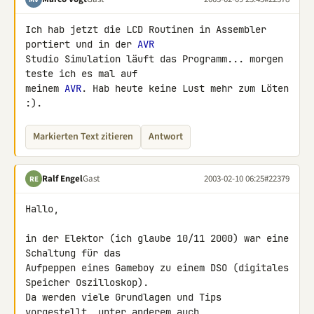
Ich hab jetzt die LCD Routinen in Assembler 
portiert und in der 
AVR
Studio Simulation läuft das Programm... morgen 
teste ich es mal auf 

meinem 
AVR
. Hab heute keine Lust mehr zum Löten 
:).
Markierten Text zitieren
Antwort
Ralf Engel
Gast
2003-02-10 06:25
#22379
RE
Hallo,

in der Elektor (ich glaube 10/11 2000) war eine 
Schaltung für das 

Aufpeppen eines Gameboy zu einem DSO (digitales 
Speicher Oszilloskop). 

Da werden viele Grundlagen und Tips 
vorgestellt, unter anderem auch 
