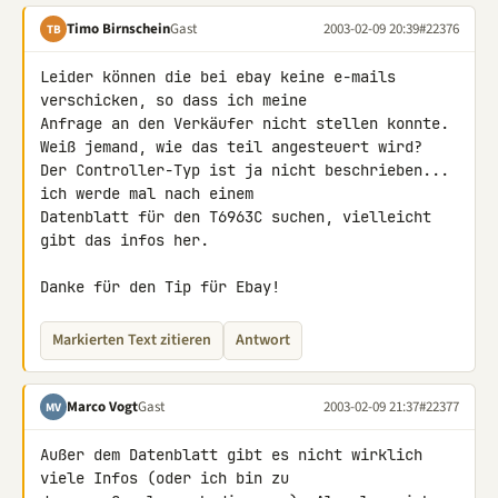
Timo Birnschein
Gast
2003-02-09 20:39
#22376
TB
Leider können die bei ebay keine e-mails 
verschicken, so dass ich meine 

Anfrage an den Verkäufer nicht stellen konnte.

Weiß jemand, wie das teil angesteuert wird?

Der Controller-Typ ist ja nicht beschrieben... 
ich werde mal nach einem 

Datenblatt für den T6963C suchen, vielleicht 
gibt das infos her.

Danke für den Tip für Ebay!
Markierten Text zitieren
Antwort
Marco Vogt
Gast
2003-02-09 21:37
#22377
MV
Außer dem Datenblatt gibt es nicht wirklich 
viele Infos (oder ich bin zu 
