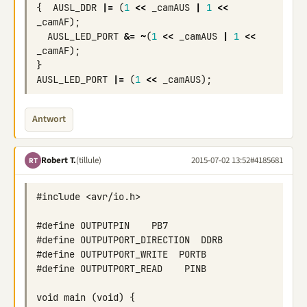
{
AUSL_DDR
|=
(
1
<<
_camAUS
|
1
<<
_camAF
);
AUSL_LED_PORT
&=
~
(
1
<<
_camAUS
|
1
<<
_camAF
);
}
AUSL_LED_PORT
|=
(
1
<<
_camAUS
);
Antwort
Robert T.
(tillule)
2015-07-02 13:52
#4185681
RT