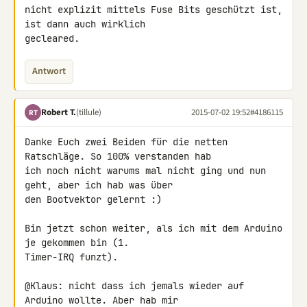
nicht explizit mittels Fuse Bits geschützt ist, 
ist dann auch wirklich 

gecleared.
Antwort
Robert T.
(tillule)
2015-07-02 19:52
#4186115
RT
Danke Euch zwei Beiden für die netten 
Ratschläge. So 100% verstanden hab 

ich noch nicht warums mal nicht ging und nun 
geht, aber ich hab was über 

den Bootvektor gelernt :)

Bin jetzt schon weiter, als ich mit dem Arduino 
je gekommen bin (1. 

Timer-IRQ funzt).

@Klaus: nicht dass ich jemals wieder auf 
Arduino wollte. Aber hab mir 
