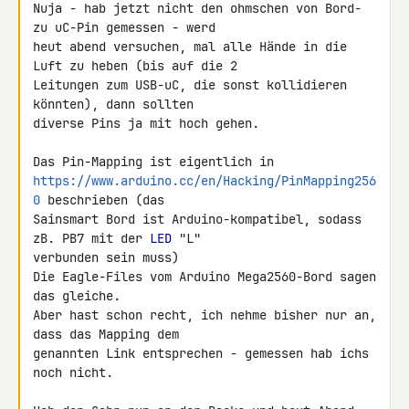
Nuja - hab jetzt nicht den ohmschen von Bord- 
zu uC-Pin gemessen - werd 

heut abend versuchen, mal alle Hände in die 
Luft zu heben (bis auf die 2 

Leitungen zum USB-uC, die sonst kollidieren 
könnten), dann sollten 

diverse Pins ja mit hoch gehen.

https://www.arduino.cc/en/Hacking/PinMapping256
0
 beschrieben (das 

Sainsmart Bord ist Arduino-kompatibel, sodass 
zB. PB7 mit der 
LED
 "L" 

verbunden sein muss)

Die Eagle-Files vom Arduino Mega2560-Bord sagen 
das gleiche.

Aber hast schon recht, ich nehme bisher nur an, 
dass das Mapping dem 

genannten Link entsprechen - gemessen hab ichs 
noch nicht.
