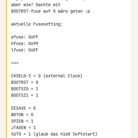
aber wie? Dachte mit 

BOOTRST-fuse auf 0 wärs getan :p

aktuelle Fusesetting:

efuse: 0xFF

hfuse: 0x99

lfuse: 0xEF

<=>

CKSEL0-3 = 0 (external Clock)

BOOTRST = 0

BOOTSZ0 = 1

BOOTSZ1 = 1

EESAVE = 0

WDTON = 0

SPIEN = 1

JTAGEN = 1

SUT0 = 1 (glaub das hieß Softstart)
