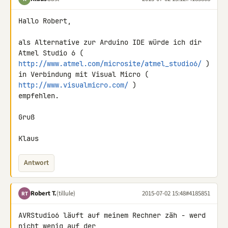
Hallo Robert,

als Alternative zur Arduino IDE würde ich dir

Atmel Studio 6 ( 
http://www.atmel.com/microsite/atmel_studio6/
 )

in Verbindung mit Visual Micro ( 
http://www.visualmicro.com/
 )

empfehlen.

Gruß

Klaus
Antwort
Robert T.
(tillule)
2015-07-02 15:48
#4185851
RT
AVRStudio6 läuft auf meinem Rechner zäh - werd 
nicht wenig auf der 
