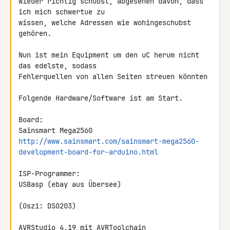
wieder richtig schubst, abgesehen davon, dass 
ich mich schwertue zu 

wissen, welche Adressen wie wohingeschubst 
gehören.

Nun ist mein Equipment um den uC herum nicht 
das edelste, sodass 

Fehlerquellen von allen Seiten streuen könnten

Folgende Hardware/Software ist am Start.

Board:

http://www.sainsmart.com/sainsmart-mega2560-
development-board-for-arduino.html
ISP-Programmer:

USBasp (ebay aus Übersee)

(Oszi: DSO203)

AVRStudio 4.19 mit AVRToolchain
