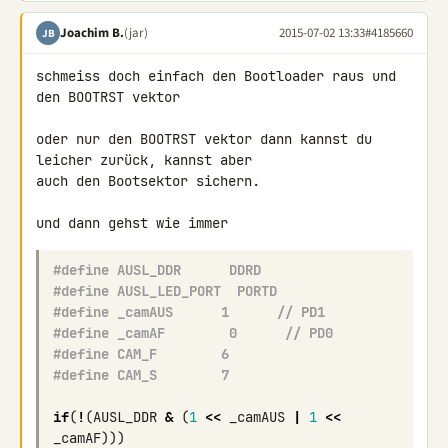
Joachim B.
(jar)
2015-07-02 13:33
#4185660
JB
schmeiss doch einfach den Bootloader raus und 
den BOOTRST vektor

oder nur den BOOTRST vektor dann kannst du 
leicher zurück, kannst aber 

auch den Bootsektor sichern.

#define AUSL_DDR      DDRD
#define AUSL_LED_PORT  PORTD
#define _camAUS      1      // PD1
#define _camAF        0      // PD0
#define CAM_F        6
#define CAM_S        7
if
(
!
(
AUSL_DDR
&
(
1
<<
_camAUS
|
1
<<
_camAF
)))