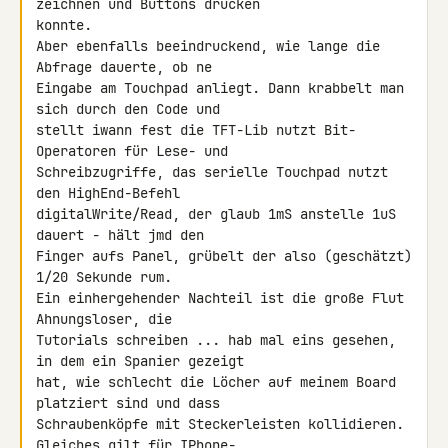
zeichnen und Buttons drücken 

konnte.

Aber ebenfalls beeindruckend, wie lange die 
Abfrage dauerte, ob ne 

Eingabe am Touchpad anliegt. Dann krabbelt man 
sich durch den Code und 

stellt iwann fest die TFT-Lib nutzt Bit-
Operatoren für Lese- und 

Schreibzugriffe, das serielle Touchpad nutzt 
den HighEnd-Befehl 

digitalWrite/Read, der glaub 1mS anstelle 1uS 
dauert - hält jmd den 

Finger aufs Panel, grübelt der also (geschätzt) 
1/20 Sekunde rum.

Ein einhergehender Nachteil ist die große Flut 
Ahnungsloser, die 

Tutorials schreiben ... hab mal eins gesehen, 
in dem ein Spanier gezeigt 

hat, wie schlecht die Löcher auf meinem Board 
platziert sind und dass 

Schraubenköpfe mit Steckerleisten kollidieren. 
Gleiches gilt für IPhone- 
