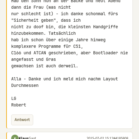
Hab den Sohn nun an der Backe und heut Abend 
dann die Frau (was nicht 

nur schlecht ist) - ich danke schonmal fürs 
"Sicherheit geben", dass ich 

nicht zu doof bin, die kleinsten Handgriffe 
hinzubekommen. Tatsächlich 

hab ich schon über einige Jahre hinweg 
komplexere Programme für C51, 

C166 und ATCAN geschrieben, aber Bootloader nie 
angefasst und Gras 

gewachsen ist auch derweil.

Alla - Danke und ich meld mich nachm Layout 
Durchmessen

LG

Robert
Antwort
Klaus
Gast
2015-07-02 15:12
#4185808
K