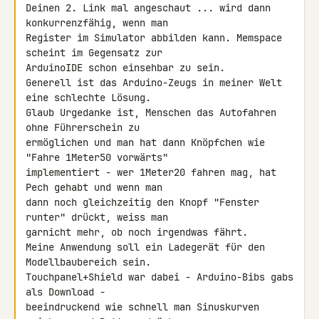
Deinen 2. Link mal angeschaut ... wird dann 
konkurrenzfähig, wenn man 

Register im Simulator abbilden kann. Memspace 
scheint im Gegensatz zur 

ArduinoIDE schon einsehbar zu sein.

Generell ist das Arduino-Zeugs in meiner Welt 
eine schlechte Lösung. 

Glaub Urgedanke ist, Menschen das Autofahren 
ohne Führerschein zu 

ermöglichen und man hat dann Knöpfchen wie 
"Fahre 1Meter50 vorwärts" 

implementiert - wer 1Meter20 fahren mag, hat 
Pech gehabt und wenn man 

dann noch gleichzeitig den Knopf "Fenster 
runter" drückt, weiss man 

garnicht mehr, ob noch irgendwas fährt.

Meine Anwendung soll ein Ladegerät für den 
Modellbaubereich sein. 

Touchpanel+Shield war dabei - Arduino-Bibs gabs 
als Download - 

beeindruckend wie schnell man Sinuskurven 