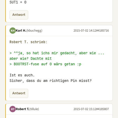
SUT1 = 0
Antwort
Karl H.
(kbuchegg)
2015-07-02 14:12
#4185716
KH
Robert T. schrieb:
> ^^ja, so hat ichs mir gedacht, aber wie ... 
aber wie? Dachte mit
> BOOTRST-fuse auf 0 wärs getan :p
Ist es auch.

Sicher, dass du am richtigen Pin misst?
Antwort
Robert T.
(tillule)
2015-07-02 15:12
#4185807
RT