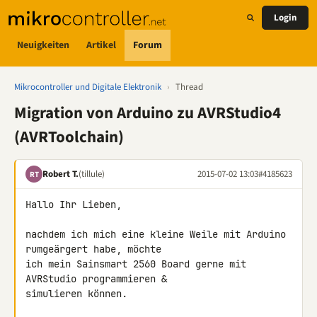
Login
Neuigkeiten
Artikel
Forum
Mikrocontroller und Digitale Elektronik
›
Thread
Migration von Arduino zu AVRStudio4
(AVRToolchain)
Robert T.
(tillule)
2015-07-02 13:03
#4185623
RT
Hallo Ihr Lieben,

nachdem ich mich eine kleine Weile mit Arduino 
rumgeärgert habe, möchte 

ich mein Sainsmart 2560 Board gerne mit 
AVRStudio programmieren & 

simulieren können.
