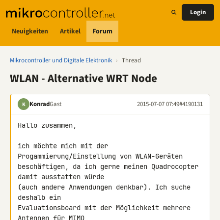
Login
Neuigkeiten
Artikel
Forum
Mikrocontroller und Digitale Elektronik
›
Thread
WLAN - Alternative WRT Node
Konrad
Gast
2015-07-07 07:49
#4190131
K
Hallo zusammen,

ich möchte mich mit der 
Progammierung/Einstellung von WLAN-Geräten 

beschäftigen, da ich gerne meinen Quadrocopter 
damit ausstatten würde 

(auch andere Anwendungen denkbar). Ich suche 
deshalb ein 

Evaluationsboard mit der Möglichkeit mehrere 
Antennen für MIMO 
