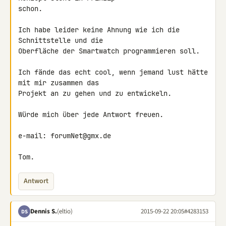
schon.

Ich habe leider keine Ahnung wie ich die 
Schnittstelle und die

Oberfläche der Smartwatch programmieren soll.

Ich fände das echt cool, wenn jemand lust hätte 
mit mir zusammen das

Projekt an zu gehen und zu entwickeln.

Würde mich über jede Antwort freuen.

e-mail: forumNet@gmx.de

Tom.
Antwort
Dennis S.
(eltio)
2015-09-22 20:05
#4283153
DS