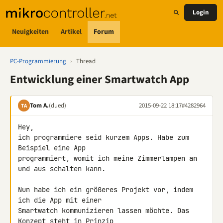
Login
Neuigkeiten
Artikel
Forum
PC-Programmierung
›
Thread
Entwicklung einer Smartwatch App
Tom A.
(dued)
2015-09-22 18:17
#4282964
TA
Hey,

ich programmiere seid kurzem Apps. Habe zum 
Beispiel eine App

programmiert, womit ich meine Zimmerlampen an 
und aus schalten kann.

Nun habe ich ein größeres Projekt vor, indem 
ich die App mit einer

Smartwatch kommunizieren lassen möchte. Das 
Konzept steht in Prinzip
