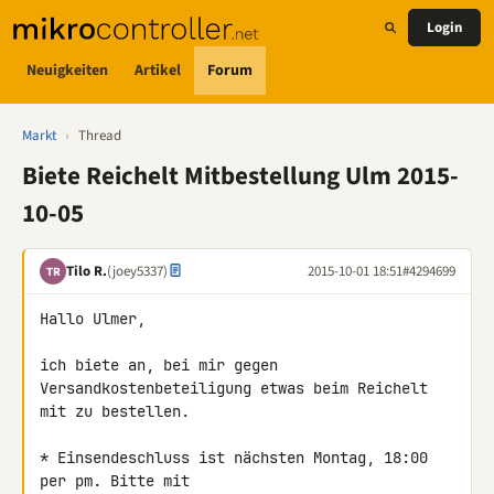
Login
Neuigkeiten
Artikel
Forum
Markt
›
Thread
Biete Reichelt Mitbestellung Ulm 2015-
10-05
Tilo R.
(joey5337)
2015-10-01 18:51
#4294699
TR
Hallo Ulmer,

ich biete an, bei mir gegen 
Versandkostenbeteiligung etwas beim Reichelt 

mit zu bestellen.

* Einsendeschluss ist nächsten Montag, 18:00 
per pm. Bitte mit 
