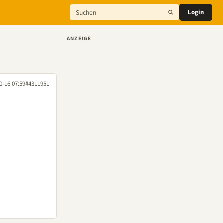
Login
ANZEIGE
0-16 07:59
#4311951