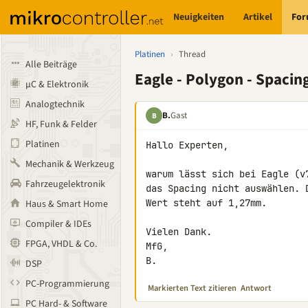
Neuigkeiten
Artikel
Fo
Platinen
›
Thread
Alle Beiträge
Eagle - Polygon - Spacin
µC & Elektronik
Analogtechnik
B.
Gast
B
HF, Funk & Felder
Platinen
Hallo Experten,

Mechanik & Werkzeug
warum lässt sich bei Eagle (v
Fahrzeugelektronik
das Spacing nicht auswählen. 
Wert steht auf 1,27mm.

Haus & Smart Home
Compiler & IDEs
Vielen Dank.

FPGA, VHDL & Co.
MfG,

B.
DSP
PC-Programmierung
Markierten Text zitieren
Antwort
PC Hard- & Software