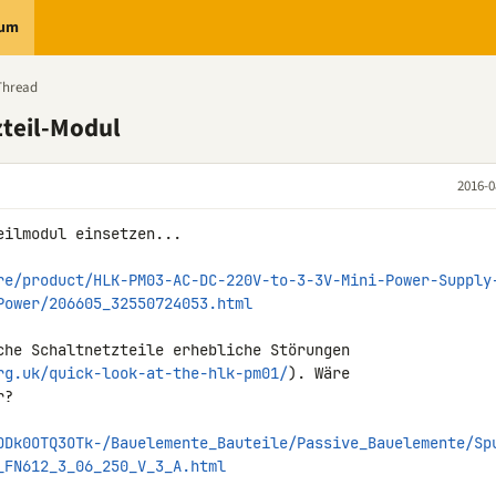
rum
Thread
zteil-Modul
2016-0
ilmodul einsetzen...

re/product/HLK-PM03-AC-DC-220V-to-3-3V-Mini-Power-Supply
Power/206605_32550724053.html
che Schaltnetzteile erhebliche Störungen 

rg.uk/quick-look-at-the-hlk-pm01/
). Wäre 

?

ODk0OTQ3OTk-/Bauelemente_Bauteile/Passive_Bauelemente/Sp
_FN612_3_06_250_V_3_A.html