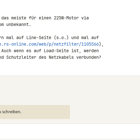
 das meiste für einen 225W-Motor via 

m unbekannt.

rn mal auf Line-Seite (s.o.) und mal auf 

e.rs-online.com/web/p/netzfilter/1105566
), 

 Auch wenn es auf Load-Seite ist, werden 

nd Schutzleiter des Netzkabels verbunden?
u schreiben.