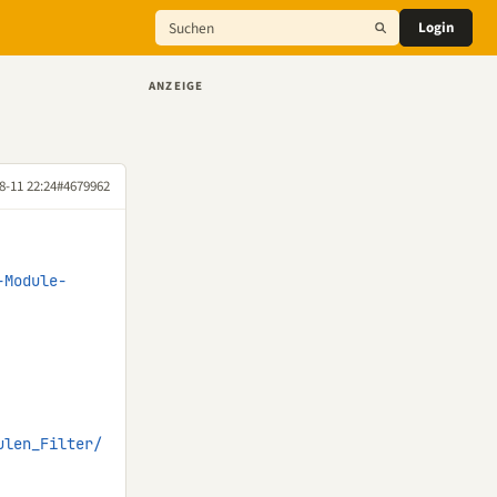
Login
ANZEIGE
8-11 22:24
#4679962
-Module-
ulen_Filter/