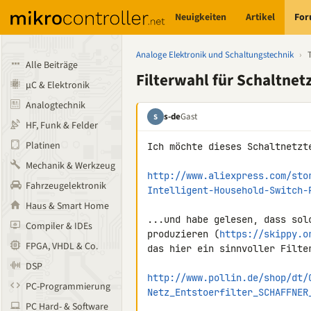
Neuigkeiten
Artikel
Fo
Analoge Elektronik und Schaltungstechnik
›
Alle Beiträge
Filterwahl für Schaltnet
µC & Elektronik
Analogtechnik
s-de
Gast
S
HF, Funk & Felder
Platinen
Ich möchte dieses Schaltnetzte
Mechanik & Werkzeug
http://www.aliexpress.com/sto
Fahrzeugelektronik
Intelligent-Household-Switch-
Haus & Smart Home
...und habe gelesen, dass sol
Compiler & IDEs
produzieren (
https://skippy.o
FPGA, VHDL & Co.
das hier ein sinnvoller Filter
DSP
http://www.pollin.de/shop/dt/
PC-Programmierung
Netz_Entstoerfilter_SCHAFFNER
PC Hard- & Software