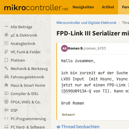
Neuigkeiten
Artikel
Fo
Mikrocontroller und Digitale Elektronik
›
Thr
Alle Beiträge
FPD-Link III Serializer m
µC & Elektronik
Analogtechnik
Roman B.
(roman_b737)
RB
HF, Funk & Felder
Platinen
Hallo zusammen,

Mechanik & Werkzeug
ich bin zurzeit auf der Suche
Fahrzeugelektronik
LVDS Input  (mit Hsync, Vsync
jetzt nur auf einen FPD-Link 
Haus & Smart Home
(
DS90
UB913A-Q von TI). Kann mi
Compiler & IDEs
FPGA, VHDL & Co.
Gruß Roman
DSP
Antwort
PC-Programmierung
Thread beobachten
PC Hard- & Software