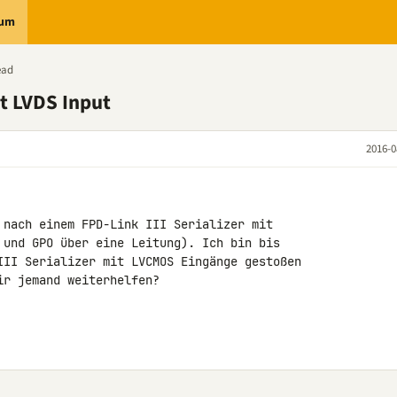
rum
ead
it LVDS Input
2016-0
 nach einem FPD-Link III Serializer mit 

 und GPO über eine Leitung). Ich bin bis 

III Serializer mit LVCMOS Eingänge gestoßen

r jemand weiterhelfen?
