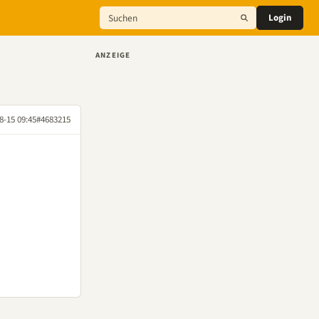
Login
ANZEIGE
8-15 09:45
#4683215