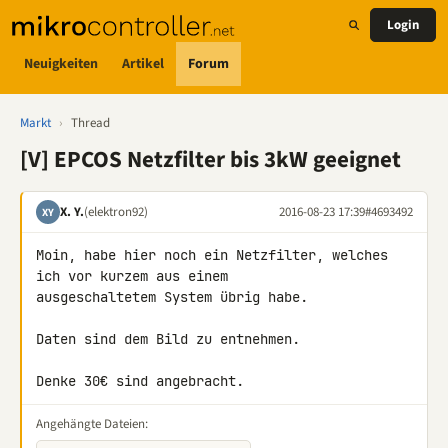
Login
Neuigkeiten
Artikel
Forum
Markt
›
Thread
[V] EPCOS Netzfilter bis 3kW geeignet
X. Y.
(elektron92)
2016-08-23 17:39
#4693492
XY
Moin, habe hier noch ein Netzfilter, welches 
ich vor kurzem aus einem

ausgeschaltetem System übrig habe.

Daten sind dem Bild zu entnehmen.

Denke 30€ sind angebracht.
Angehängte Dateien: