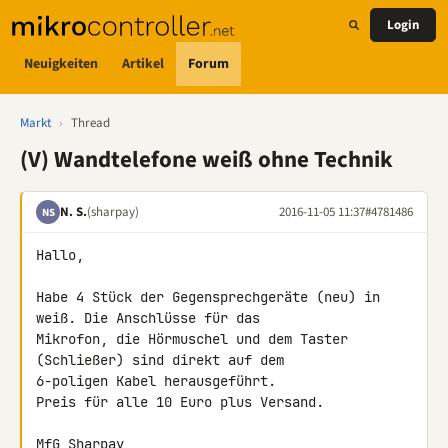
Login
Neuigkeiten
Artikel
Forum
Markt
›
Thread
(V) Wandtelefone weiß ohne Technik
N. S.
(sharpay)
2016-11-05 11:37
#4781486
NS
Hallo,

Habe 4 Stück der Gegensprechgeräte (neu) in 
weiß. Die Anschlüsse für das 

Mikrofon, die Hörmuschel und dem Taster 
(Schließer) sind direkt auf dem 

6-poligen Kabel herausgeführt.

Preis für alle 10 Euro plus Versand.

MfG Sharpay