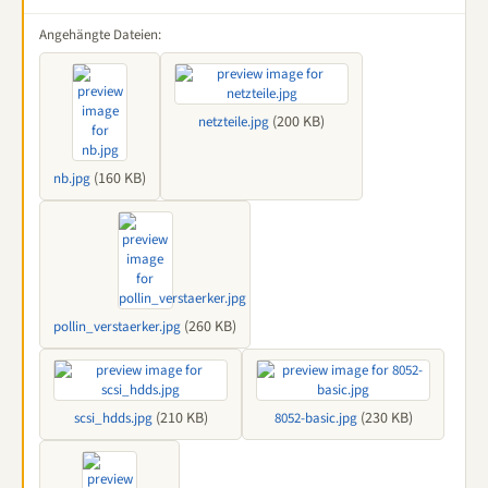
Angehängte Dateien:
(200 KB)
netzteile.jpg
(160 KB)
nb.jpg
(260 KB)
pollin_verstaerker.jpg
(210 KB)
(230 KB)
scsi_hdds.jpg
8052-basic.jpg