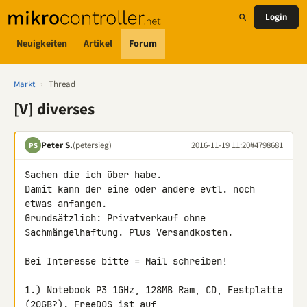
Login
Neuigkeiten
Artikel
Forum
Markt
›
Thread
[V] diverses
Peter S.
(petersieg)
2016-11-19 11:20
#4798681
PS
Sachen die ich über habe.

Damit kann der eine oder andere evtl. noch 
etwas anfangen.

Grundsätzlich: Privatverkauf ohne 
Sachmängelhaftung. Plus Versandkosten.

Bei Interesse bitte = Mail schreiben!

1.) Notebook P3 1GHz, 128MB Ram, CD, Festplatte 
(20GB?). FreeDOS ist auf 
