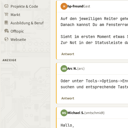
hp-freund
Gast
Projekte & Code
H
Markt
Auf den jeweiligen Reiter geh
Ausbildung & Beruf
Danach kannst Du am Fensterra
Offtopic
Sieht im ersten Moment etwas 
Webseite
Zur Not in der Statusleiste d
Antwort
ANZEIGE
Arc N.
(arc)
AN
Oder unter Tools->Options->En
suchen und entsprechende Tast
Antwort
Michael S.
(smtschmidt)
MS
Hallo,
