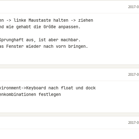
2017-0
en -> linke Maustaste halten -> ziehen

nd wie gehabt die Größe anpassen.

Sprunghaft aus, ist aber machbar.

as Fenster wieder nach vorn bringen.
2017-0
vironment->Keyboard nach float und dock 

enkombinationen festlegen
2017-0