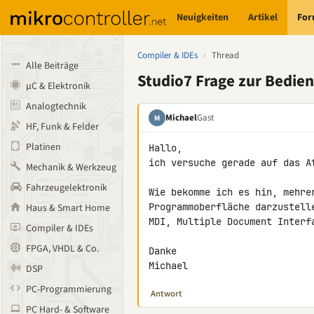
Neuigkeiten
Artikel
Fo
Compiler & IDEs
›
Thread
Alle Beiträge
Studio7 Frage zur Bedie
µC & Elektronik
Analogtechnik
Michael
Gast
M
HF, Funk & Felder
Platinen
Hallo,

ich versuche gerade auf das At
Mechanik & Werkzeug
Fahrzeugelektronik
Wie bekomme ich es hin, mehre
Programmoberfläche darzustell
Haus & Smart Home
MDI, Multiple Document Interf
Compiler & IDEs
FPGA, VHDL & Co.
Danke

Michael
DSP
PC-Programmierung
Antwort
PC Hard- & Software