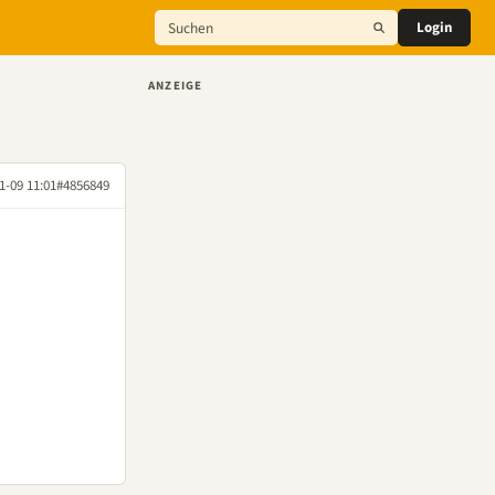
Login
ANZEIGE
1-09 11:01
#4856849