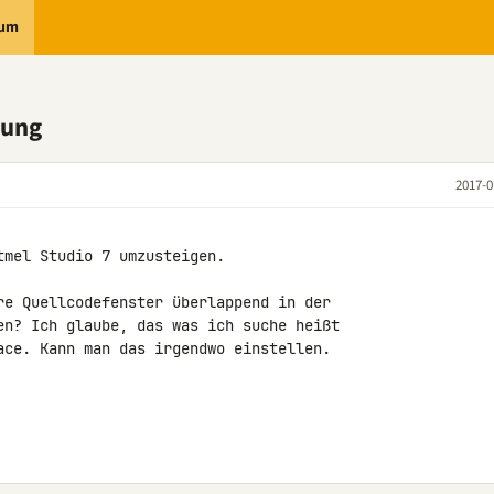
rum
nung
2017-0
mel Studio 7 umzusteigen.

re Quellcodefenster überlappend in der 

en? Ich glaube, das was ich suche heißt 

ace. Kann man das irgendwo einstellen.
