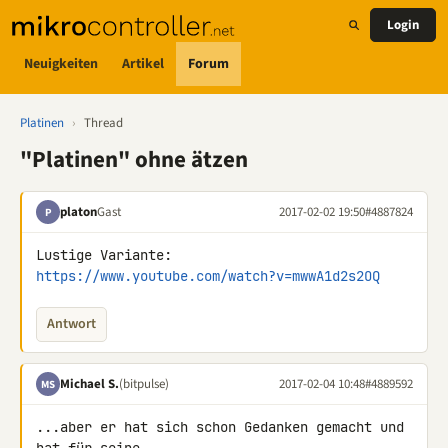
Login
Neuigkeiten
Artikel
Forum
Platinen
›
Thread
"Platinen" ohne ätzen
platon
Gast
2017-02-02 19:50
#4887824
P
Lustige Variante: 
https://www.youtube.com/watch?v=mwwA1d2s2OQ
Antwort
Michael S.
(bitpulse)
2017-02-04 10:48
#4889592
MS
...aber er hat sich schon Gedanken gemacht und 