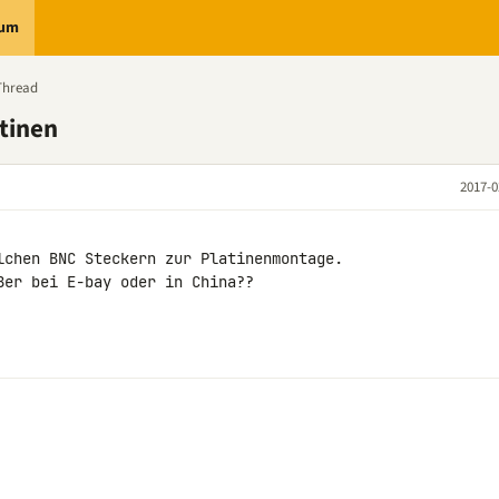
rum
Thread
tinen
2017-0
lchen BNC Steckern zur Platinenmontage.

er bei E-bay oder in China??
