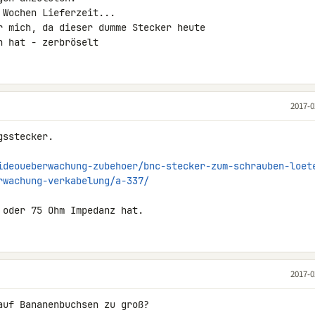
Wochen Lieferzeit...

r mich, da dieser dumme Stecker heute 

n hat - zerbröselt
2017-0
sstecker.

ideoueberwachung-zubehoer/bnc-stecker-zum-schrauben-loet
rwachung-verkabelung/a-337/
 oder 75 Ohm Impedanz hat.
2017-0
auf Bananenbuchsen zu groß?