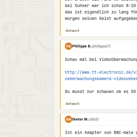
bei Suhner war ich schon 8-10 
das ist eigendlich zu lang fü
morgen seinen Geist aufgegebe
Antwort
Philippe B.
(philippe27)
PB
Schau mal bei Videoüberwachung
http://www.tt-electronic.de/v
ueberwachungskamera-videouebe
Du musst nur schauen ob es 50
Antwort
Dieter W.
(dds5)
DW
Ist ein Adapter von BNC-male 