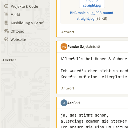
Projekte & Code
BNC-male-plug_PCB-mount-
Markt
(86 KB)
straight.jpg
Ausbildung & Beruf
Offtopic
Antwort
Webseite
Pandur S.
(jetztnicht)
PS
Allenfalls bei Huber & Suhner
ANZEIGE
Ich wuerd's eher nicht so mac
Kraefte auf eine Leiterplatte
Antwort
Jan
Gast
J
ja, das stimmt schon,

allerdings kommen die Stecker 
Ich brauch die Pins um Leitung