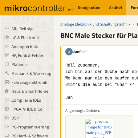
Neuigkeiten
Artikel
Fo
Analoge Elektronik und Schaltungstechnik
›
Alle Beiträge
BNC Male Stecker für Pla
µC & Elektronik
Analogtechnik
Jan
Gast
J
HF, Funk & Felder
Platinen
Hall zusammen,

ich bin auf der Suche nach so
Mechanik & Werkzeug
Wo kann man die den kaufen auß
Fahrzeugelektronik
Gibt's die auch bei "uns" ??

Haus & Smart Home
Jan
Compiler & IDEs
FPGA, VHDL & Co.
Angehängte Dateien:
DSP
PC-Programmierung
PC Hard- & Software