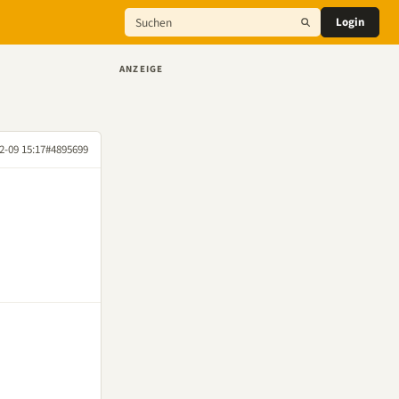
Login
ANZEIGE
2-09 15:17
#4895699