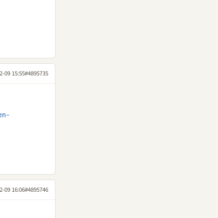
2-09 15:55
#4895735
en-
2-09 16:06
#4895746