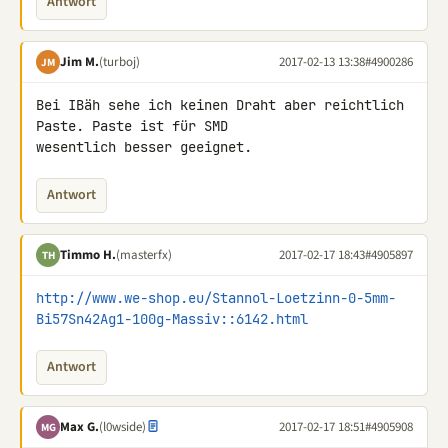
Antwort
Jim M.
(turboj)
2017-02-13 13:38
#4900286
JM
Bei IBäh sehe ich keinen Draht aber reichtlich 
Paste. Paste ist für SMD 

wesentlich besser geeignet.
Antwort
Timmo H.
(masterfx)
2017-02-17 18:43
#4905897
TH
http://www.we-shop.eu/Stannol-Loetzinn-0-5mm-
Bi57Sn42Ag1-100g-Massiv::6142.html
Antwort
Max G.
(l0wside)
2017-02-17 18:51
#4905908
MG