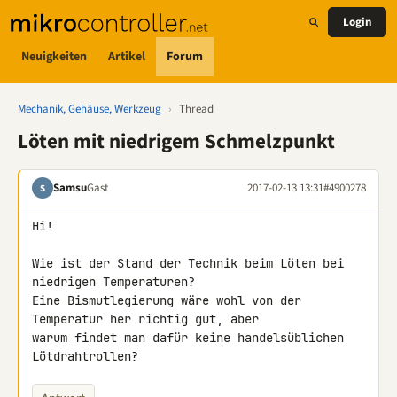
Login
Neuigkeiten
Artikel
Forum
Mechanik, Gehäuse, Werkzeug
›
Thread
Löten mit niedrigem Schmelzpunkt
Samsu
Gast
2017-02-13 13:31
#4900278
S
Hi!

Wie ist der Stand der Technik beim Löten bei 
niedrigen Temperaturen? 

Eine Bismutlegierung wäre wohl von der 
Temperatur her richtig gut, aber 

warum findet man dafür keine handelsüblichen 
Lötdrahtrollen?