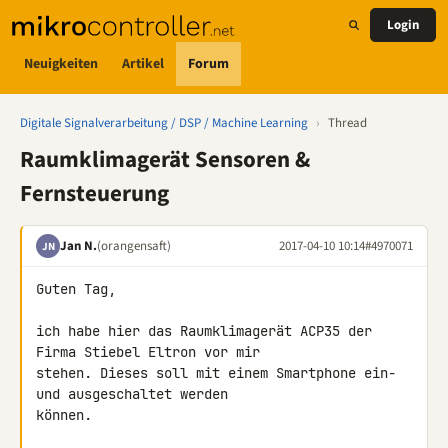
Login
Neuigkeiten
Artikel
Forum
Digitale Signalverarbeitung / DSP / Machine Learning
›
Thread
Raumklimagerät Sensoren &
Fernsteuerung
Jan N.
(orangensaft)
2017-04-10 10:14
#4970071
JN
Guten Tag,

ich habe hier das Raumklimagerät ACP35 der 
Firma Stiebel Eltron vor mir 

stehen. Dieses soll mit einem Smartphone ein- 
und ausgeschaltet werden 

können.
