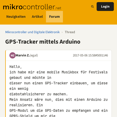
Login
Neuigkeiten
Artikel
Forum
Mikrocontroller und Digitale Elektronik
›
Thread
GPS-Tracker mittels Arduino
Marvin Z.
(egal)
2017-05-06 15:58
#5001146
MZ
Hallo,

ich habe mir eine mobile Musikbox für Festivals 
gebaut und möchte in 

dieser nun einen GPS-Tracker einbauen, um diese 
ein wenig 

diebstahlsicherer zu machen.

Mein Ansatz wäre nun, dies mit einen Arduino zu 
realisieren. Ein 

GPS-Modul um die GPS-Daten zu empfangen und ein 
GPRS-Shield um mir die 
