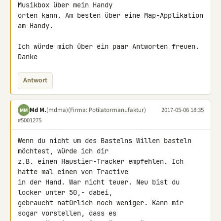
Musikbox über mein Handy 

orten kann. Am besten über eine Map-Applikation 
am Handy.

Ich würde mich über ein paar Antworten freuen. 
Danke
Antwort
Md M.
(mdma)
(Firma: Potilatormanufaktur)
2017-05-06 18:35
MM
#5001275
Wenn du nicht um des Bastelns Willen basteln 
möchtest, würde ich dir 

z.B. einen Haustier-Tracker empfehlen. Ich 
hatte mal einen von Tractive 

in der Hand. War nicht teuer. Neu bist du 
locker unter 50,- dabei, 

gebraucht natürlich noch weniger. Kann mir 
sogar vorstellen, dass es 
