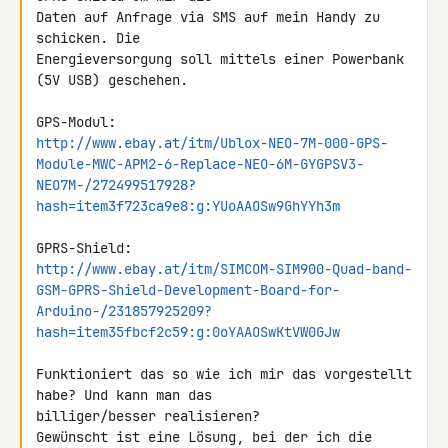
Daten auf Anfrage via SMS auf mein Handy zu 
schicken. Die 

Energieversorgung soll mittels einer Powerbank 
(5V USB) geschehen.

http://www.ebay.at/itm/Ublox-NEO-7M-000-GPS-
Module-MWC-APM2-6-Replace-NEO-6M-GYGPSV3-
NEO7M-/272499517928?
hash=item3f723ca9e8:g:YUoAAOSw9GhYYh3m
http://www.ebay.at/itm/SIMCOM-SIM900-Quad-band-
GSM-GPRS-Shield-Development-Board-for-
Arduino-/231857925209?
hash=item35fbcf2c59:g:0oYAAOSwKtVW0GJw
Funktioniert das so wie ich mir das vorgestellt 
habe? Und kann man das 

billiger/besser realisieren?

Gewünscht ist eine Lösung, bei der ich die 