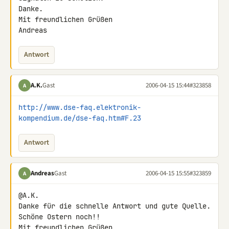
Danke.

Mit freundlichen Grüßen

Andreas
Antwort
A.K.
Gast
2006-04-15 15:44
#323858
A
http://www.dse-faq.elektronik-
kompendium.de/dse-faq.htm#F.23
Antwort
Andreas
Gast
2006-04-15 15:55
#323859
A
@A.K.

Danke für die schnelle Antwort und gute Quelle.

Schöne Ostern noch!!

Mit freundlichen Grüßen
