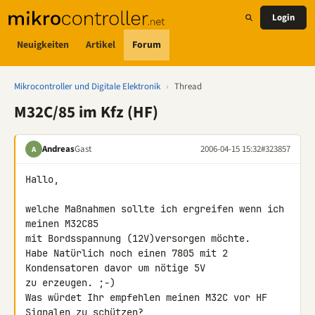
Login
Neuigkeiten
Artikel
Forum
Mikrocontroller und Digitale Elektronik
›
Thread
M32C/85 im Kfz (HF)
Andreas
Gast
2006-04-15 15:32
#323857
A
Hallo,

welche Maßnahmen sollte ich ergreifen wenn ich 
meinen M32C85

mit Bordsspannung (12V)versorgen möchte.

Habe Natürlich noch einen 7805 mit 2 
Kondensatoren davor um nötige 5V

zu erzeugen. ;-)

Was würdet Ihr empfehlen meinen M32C vor HF 
Signalen zu schützen?
