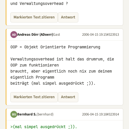
und Verwaltungsoverhead ?
Markierten Text zitieren
Antwort
Andreas Dörr (ADoerr)
Gast
2006-04-15 19:15
#323913
AD
OOP = Objekt Orientierte Programmierung

Verwaltungsoverhead ist halt das drumrum, die 
OOP zum funktionieren

braucht, aber eigentlich noch nix zum deinem 
eigentlich Programm

beiträgt (mal simpel ausgedrückt ;)).
Markierten Text zitieren
Antwort
Bernhard S.
(bernhard)
2006-04-15 19:18
#323914
BS
>(mal simpel ausgedrückt ;)).