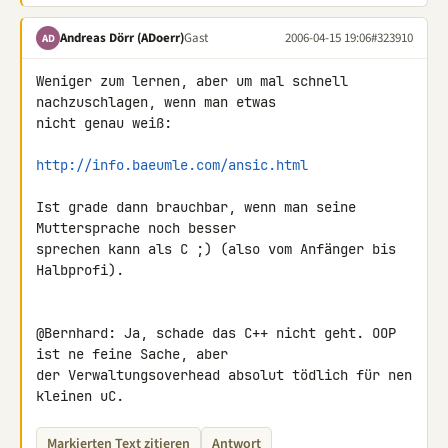
Andreas Dörr (ADoerr)
Gast
2006-04-15 19:06
#323910
AD
Weniger zum lernen, aber um mal schnell 
nachzuschlagen, wenn man etwas

nicht genau weiß:

http://info.baeumle.com/ansic.html
Ist grade dann brauchbar, wenn man seine 
Muttersprache noch besser

sprechen kann als C ;) (also vom Anfänger bis 
Halbprofi).

@Bernhard: Ja, schade das C++ nicht geht. OOP 
ist ne feine Sache, aber

der Verwaltungsoverhead absolut tödlich für nen 
kleinen uC.
Markierten Text zitieren
Antwort