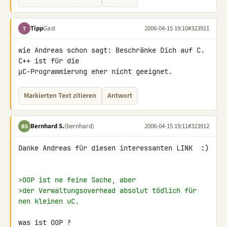
Tipp
Gast
2006-04-15 19:10
#323911
T
wie Andreas schon sagt: Beschränke Dich auf C. 
C++ ist für die

µC-Programmierung eher nicht geeignet.
Markierten Text zitieren
Antwort
Bernhard S.
(bernhard)
2006-04-15 19:11
#323912
BS
Danke Andreas für diesen interessanten LINK  :)

>OOP ist ne feine Sache, aber
>der Verwaltungsoverhead absolut tödlich für 
nen kleinen uC.
was ist OOP ?
