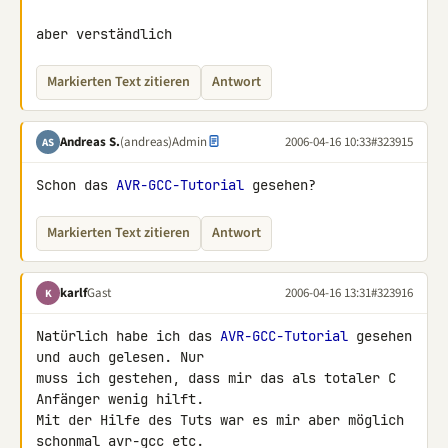
aber verständlich
Markierten Text zitieren
Antwort
Andreas S.
(andreas)
Admin
2006-04-16 10:33
#323915
AS
Schon das 
AVR-GCC-Tutorial
 gesehen?
Markierten Text zitieren
Antwort
karlf
Gast
2006-04-16 13:31
#323916
K
Natürlich habe ich das 
AVR-GCC-Tutorial
 gesehen 
und auch gelesen. Nur

muss ich gestehen, dass mir das als totaler C 
Anfänger wenig hilft.

Mit der Hilfe des Tuts war es mir aber möglich 
schonmal avr-gcc etc.
