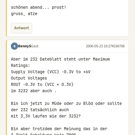
schönen abend... prost!

gruss, atze
Antwort
BennyS
Gast
2006-05-23 19:27
#336708
B
Aber im 232 Dateblatt steht unter Maximum 
Ratings:

Supply Voltage (VCC) -0.3V to +6V

Output Voltages

ROUT -0.3V to (VCC + 0.3V)

im 3232 aber auch .

Bin ich jetzt zu Müde oder zu Blöd oder sollte 
der 232 tatsächlich auch

mit 3,3V laufen wie der 3232?

Bin aber trotzdem der Meinung das in der 