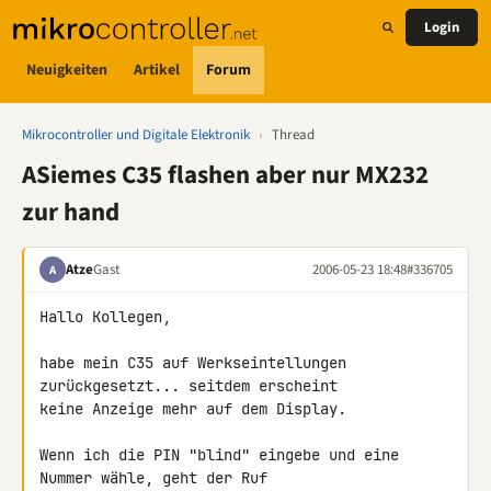
Login
Neuigkeiten
Artikel
Forum
Mikrocontroller und Digitale Elektronik
›
Thread
ASiemes C35 flashen aber nur MX232
zur hand
Atze
Gast
2006-05-23 18:48
#336705
A
Hallo Kollegen,

habe mein C35 auf Werkseintellungen 
zurückgesetzt... seitdem erscheint

keine Anzeige mehr auf dem Display.

Wenn ich die PIN "blind" eingebe und eine 
Nummer wähle, geht der Ruf
