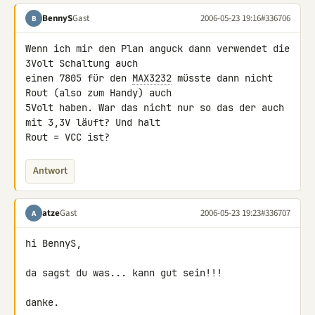
BennyS
Gast
2006-05-23 19:16
#336706
B
Wenn ich mir den Plan anguck dann verwendet die 
3Volt Schaltung auch

einen 7805 für den 
MAX3232
 müsste dann nicht 
Rout (also zum Handy) auch

5Volt haben. War das nicht nur so das der auch 
mit 3,3V läuft? Und halt

Rout = VCC ist?
Antwort
atze
Gast
2006-05-23 19:23
#336707
A
hi BennyS,

da sagst du was... kann gut sein!!!

danke.
