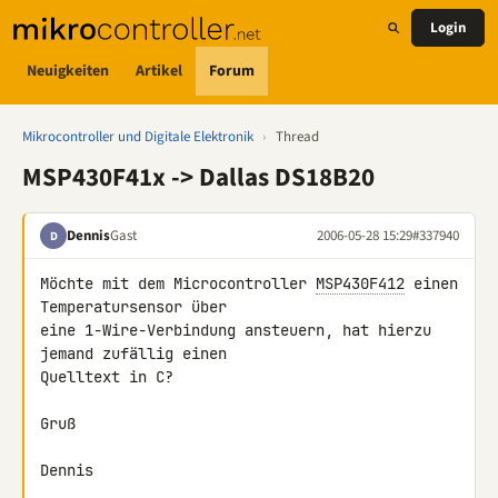
Login
Neuigkeiten
Artikel
Forum
Mikrocontroller und Digitale Elektronik
›
Thread
MSP430F41x -> Dallas DS18B20
Dennis
Gast
2006-05-28 15:29
#337940
D
Möchte mit dem Microcontroller 
MSP430F412
 einen 
Temperatursensor über

eine 1-Wire-Verbindung ansteuern, hat hierzu 
jemand zufällig einen

Quelltext in C?

Gruß

Dennis