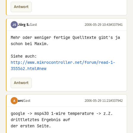
Antwort
Jörg S.
Gast
2006-05-29 10:43
#337941
JS
Mehr oder weniger fertige Quelltexte gibt's ja 
schon bei Maxim.

Siehe auch: 
http://www.mikrocontroller.net/forum/read-1-
355562.html#new
Antwort
arc
Gast
2006-05-29 11:21
#337942
A
google -> msp430 1-wire temperature -> z.Z. 
drittletztes Ergebnis auf

der ersten Seite.