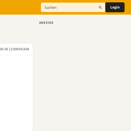
Login
ANZEIGE
06-08 13:00
#341438