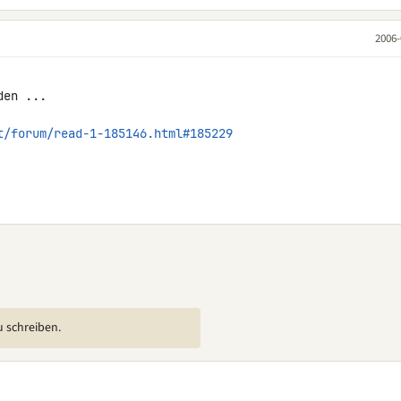
2006-
en ...

t/forum/read-1-185146.html#185229
u schreiben.