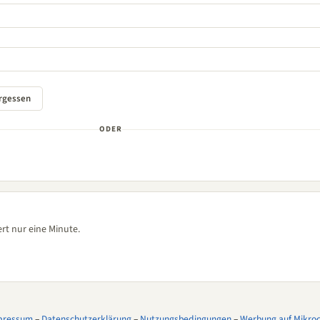
ODER
rt nur eine Minute.
pressum
–
Datenschutzerklärung
–
Nutzungsbedingungen
–
Werbung auf Mikroco