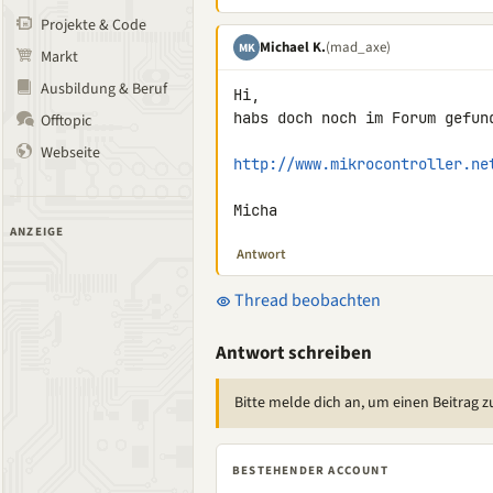
Projekte & Code
Michael K.
(mad_axe)
MK
Markt
Ausbildung & Beruf
Hi,

habs doch noch im Forum gefund
Offtopic
Webseite
http://www.mikrocontroller.ne
Micha
ANZEIGE
Antwort
Thread beobachten
Antwort schreiben
Bitte melde dich an, um einen Beitrag z
BESTEHENDER ACCOUNT