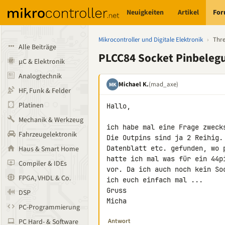
Neuigkeiten
Artikel
Fo
Mikrocontroller und Digitale Elektronik
›
Thr
Alle Beiträge
PLCC84 Socket Pinbeleg
µC & Elektronik
Analogtechnik
Michael K.
(mad_axe)
MK
HF, Funk & Felder
Platinen
Hallo,

Mechanik & Werkzeug
ich habe mal eine Frage zweck
Fahrzeugelektronik
Die Outpins sind ja 2 Reihig.
Datenblatt etc. gefunden, wo 
Haus & Smart Home
hatte ich mal was für ein 44p
Compiler & IDEs
vor. Da ich auch noch kein So
FPGA, VHDL & Co.
ich euch einfach mal ...

Gruss

DSP
Micha
PC-Programmierung
Antwort
PC Hard- & Software