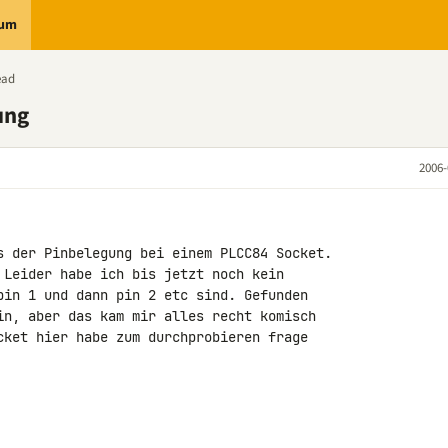
rum
ead
ung
2006-
s der Pinbelegung bei einem PLCC84 Socket.

 Leider habe ich bis jetzt noch kein

pin 1 und dann pin 2 etc sind. Gefunden

in, aber das kam mir alles recht komisch

cket hier habe zum durchprobieren frage
