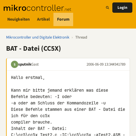
Login
Neuigkeiten
Artikel
Forum
Mikrocontroller und Digitale Elektronik
›
Thread
BAT - Datei (CC5X)
sputnik
Gast
2006-06-09 13:34
#341789
S
Hallo erstmal,

Kann mir bitte jemand erklären was diese 
Befehle bedeuten: -I oder

-a oder am Schluss der Kommandozeile -u

Diese Befehle stammen aus einer BAT - Datei die 
ich für den cc5x

compiler brauche.

Inhalt der BAT - Datei:

C:\cc5\cc5x Test2.c -IC:\cc5\cc5x -aTest2.ASM -