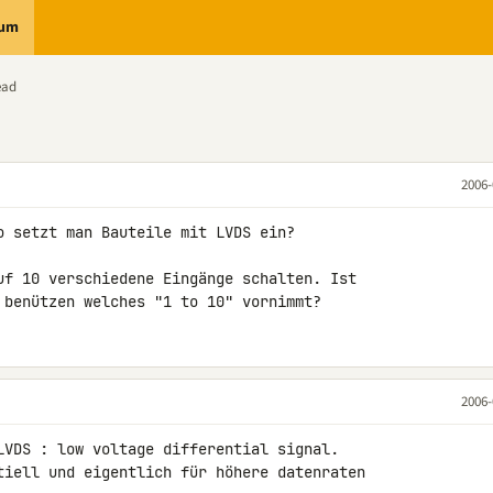
rum
ead
2006-
o setzt man Bauteile mit LVDS ein?

uf 10 verschiedene Eingänge schalten. Ist

 benützen welches "1 to 10" vornimmt?
2006-
LVDS : low voltage differential signal.

tiell und eigentlich für höhere datenraten
