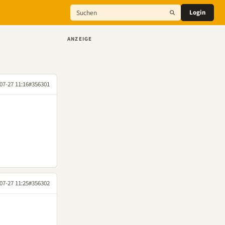
Login
ANZEIGE
07-27 11:16
#356301
07-27 11:25
#356302