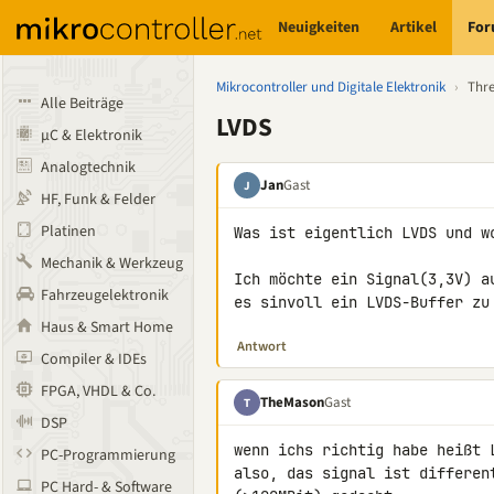
Neuigkeiten
Artikel
Fo
Mikrocontroller und Digitale Elektronik
›
Thr
Alle Beiträge
LVDS
µC & Elektronik
Analogtechnik
Jan
Gast
J
HF, Funk & Felder
Platinen
Was ist eigentlich LVDS und w
Mechanik & Werkzeug
Ich möchte ein Signal(3,3V) a
Fahrzeugelektronik
es sinvoll ein LVDS-Buffer zu
Haus & Smart Home
Antwort
Compiler & IDEs
FPGA, VHDL & Co.
TheMason
Gast
T
DSP
wenn ichs richtig habe heißt 
PC-Programmierung
also, das signal ist differen
PC Hard- & Software