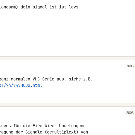
langsam) dein signal ist ist ldvs

2006-
pf/74/74VHC00.html
2006-
ssens für die Fire-Wire -Übertragung

ragung der Signale (gemultiplext) von
