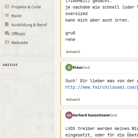
(>100MBit) gedacht.

Projekte & Code
je nachdem wie schnell (oder 
oversized

Markt
kann mich aber auch irren.

Ausbildung & Beruf
gruß

Offtopic
rene
Webseite
Antwort
ANZEIGE
Klaus
Gast
K
http://www.fairchildsemi.com/
Antwort
Gerhard Gunzelmann
Gast
GG
LVDS treiber werden meines Wi
eingesetzt, oder für die Übet