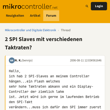
Login
Neuigkeiten
Artikel
Forum
Mikrocontroller und Digitale Elektronik
›
Thread
2 SPI Slaves mit verschiedenen
Taktraten?
N. K.
(bennjo)
2006-08-11 12:03
#361646
NK
Hallo,

ich hab 2 SPI-Slaves an meinem Controller 
hängen...ein Flash welches

sehr hohe Taktraten abkann und ein Display-
Controller der ziemlich lahm

ist. Jetzt würd ich gerne im laufenden Betrieb 
den SPI-Takt

verändern...muss ich dafür den SPI immer zuerst 