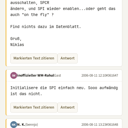
ausschalten, SPCR

ändern, und SPI wieder enablen...oder geht das 
auch "on the fly" ?

Find nichts dazu im Datenblatt.

Gruß,

Nikias
Markierten Text zitieren
Antwort
inoffizieller WM-Rahul
Gast
2006-08-11 12:10
#361647
IW
Initialisere die SPI einfach neu. Sooo aufwändg 
ist das nicht.
Markierten Text zitieren
Antwort
N. K.
(bennjo)
2006-08-11 13:23
#361648
NK