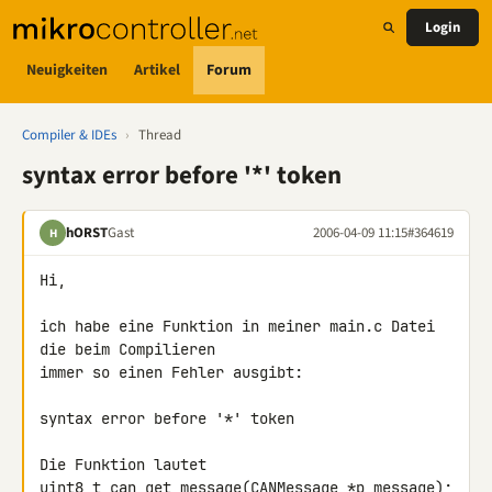
Login
Neuigkeiten
Artikel
Forum
Compiler & IDEs
›
Thread
syntax error before '*' token
hORST
Gast
2006-04-09 11:15
#364619
H
Hi,

ich habe eine Funktion in meiner main.c Datei 
die beim Compilieren

immer so einen Fehler ausgibt:

syntax error before '*' token

Die Funktion lautet

uint8_t can_get_message(CANMessage *p_message);
