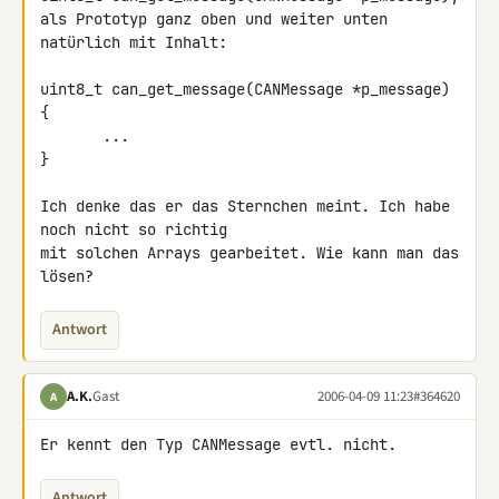
als Prototyp ganz oben und weiter unten 
natürlich mit Inhalt:

uint8_t can_get_message(CANMessage *p_message)

{

       ...

}

Ich denke das er das Sternchen meint. Ich habe 
noch nicht so richtig

mit solchen Arrays gearbeitet. Wie kann man das 
lösen?
Antwort
A.K.
Gast
2006-04-09 11:23
#364620
A
Er kennt den Typ CANMessage evtl. nicht.
Antwort