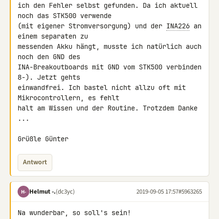
ich den Fehler selbst gefunden. Da ich aktuell 
noch das STK500 verwende 

(mit eigener Stromversorgung) und der 
INA226
 an 
einem separaten zu 

messenden Akku hängt, musste ich natürlich auch 
noch den GND des 

INA-Breakoutboards mit GND vom STK500 verbinden 
8-). Jetzt gehts 

einwandfrei. Ich bastel nicht allzu oft mit 
Mikrocontrollern, es fehlt 

halt am Wissen und der Routine. Trotzdem Danke 
...

Grüßle Günter
Antwort
Helmut -.
(dc3yc)
2019-09-05 17:57
#5963265
H-
Na wunderbar, so soll's sein!