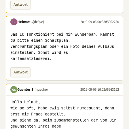
Antwort
Helmut -.
(dc3yc)
2019-09-05 08:33
#5962750
H-
Das IC funktioniert bei mir wunderbar. Kannst 
du bitte einen Schaltplan, 

Verdrahtungsplan oder ein Foto deines Aufbaus 
einstellen. Sonst wird es 

Kaffeesatzleserei.
Antwort
Guenter S.
(nuecke)
2019-09-05 16:02
#5963192
GS
Hallo Helmut,

wie so oft, habe ewig selbst rumgesucht, dann 
erst die Frage gestellt. 

Und siehe da, beim zusammenstellen der von Dir 
gewünschten Infos habe 
