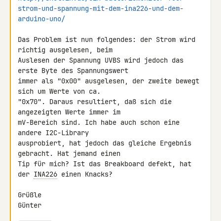
strom-und-spannung-mit-dem-ina226-und-dem-
arduino-uno/
Das Problem ist nun folgendes: der Strom wird 
richtig ausgelesen, beim 

Auslesen der Spannung UVBS wird jedoch das 
erste Byte des Spannungswert 

immer als "0x00" ausgelesen, der zweite bewegt 
sich um Werte von ca. 

"0x70". Daraus resultiert, daß sich die 
angezeigten Werte immer im 

mV-Bereich sind. Ich habe auch schon eine 
andere I2C-Library 

ausprobiert, hat jedoch das gleiche Ergebnis 
gebracht. Hat jemand einen 

Tip für mich? Ist das Breakboard defekt, hat 
der 
INA226
 einen Knacks?

Grüßle

Günter