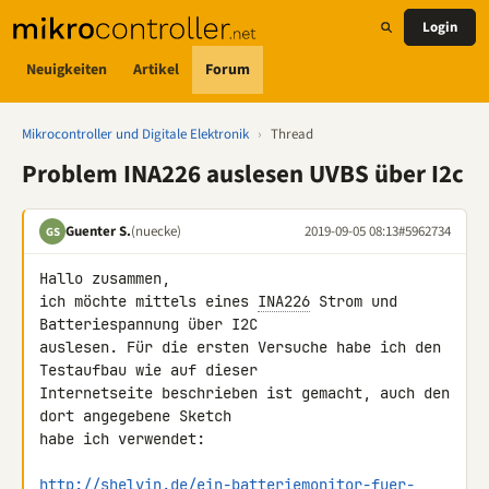
Login
Neuigkeiten
Artikel
Forum
Mikrocontroller und Digitale Elektronik
›
Thread
Problem INA226 auslesen UVBS über I2c
Guenter S.
(nuecke)
2019-09-05 08:13
#5962734
GS
Hallo zusammen,

ich möchte mittels eines 
INA226
 Strom und 
Batteriespannung über I2C 

auslesen. Für die ersten Versuche habe ich den 
Testaufbau wie auf dieser 

Internetseite beschrieben ist gemacht, auch den 
dort angegebene Sketch 

habe ich verwendet:

http://shelvin.de/ein-batteriemonitor-fuer-