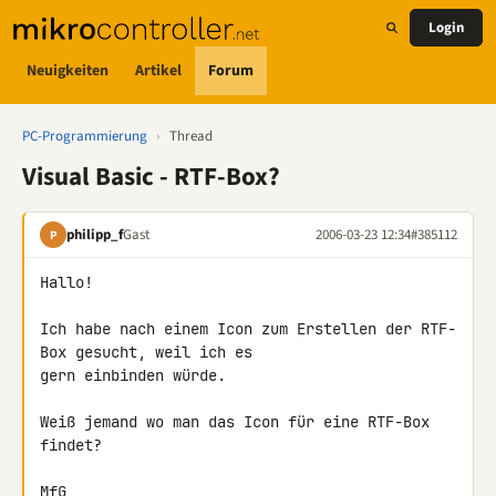
Login
Neuigkeiten
Artikel
Forum
PC-Programmierung
›
Thread
Visual Basic - RTF-Box?
philipp_f
Gast
2006-03-23 12:34
#385112
P
Hallo!

Ich habe nach einem Icon zum Erstellen der RTF-
Box gesucht, weil ich es

gern einbinden würde.

Weiß jemand wo man das Icon für eine RTF-Box 
findet?

MfG
