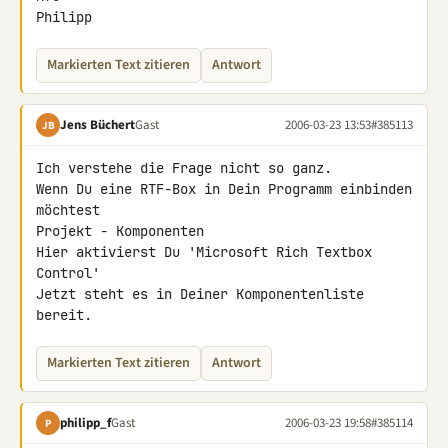
Philipp
Markierten Text zitieren
Antwort
Jens Büchert
Gast
2006-03-23 13:53
#385113
JB
Ich verstehe die Frage nicht so ganz.

Wenn Du eine RTF-Box in Dein Programm einbinden 
möchtest

Projekt - Komponenten

Hier aktivierst Du 'Microsoft Rich Textbox 
Control'

Jetzt steht es in Deiner Komponentenliste 
bereit.
Markierten Text zitieren
Antwort
philipp_f
Gast
2006-03-23 19:58
#385114
P