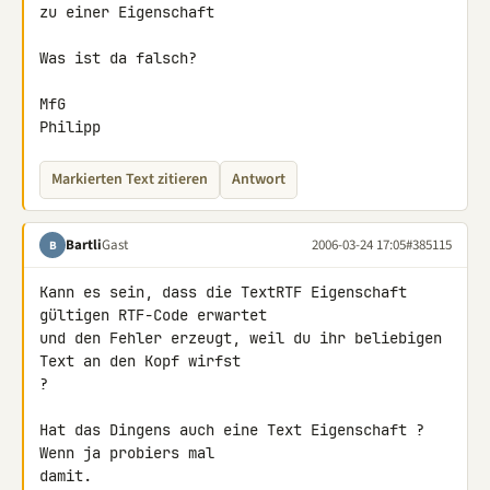
zu einer Eigenschaft

Was ist da falsch?

MfG

Philipp
Markierten Text zitieren
Antwort
Bartli
Gast
2006-03-24 17:05
#385115
B
Kann es sein, dass die TextRTF Eigenschaft 
gültigen RTF-Code erwartet

und den Fehler erzeugt, weil du ihr beliebigen 
Text an den Kopf wirfst

?

Hat das Dingens auch eine Text Eigenschaft ? 
Wenn ja probiers mal

damit.