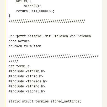
    while(1)

        sleep(2);

    return EXIT_SUCCESS;

}

////////////////////////////////////////

und jetzt beispiel mit Einlesen von Zeichen 
ohne Return

drücken zu müssen

///////////////////////////////////////////////
/////

cat term1.c

#include <stdlib.h>

#include <stdio.h>

#include <termios.h>

#include <string.h>

#include <signal.h>

static struct termios stored_settings;
