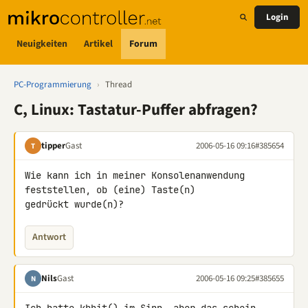
Login
Neuigkeiten
Artikel
Forum
PC-Programmierung
›
Thread
C, Linux: Tastatur-Puffer abfragen?
tipper
Gast
2006-05-16 09:16
#385654
T
Wie kann ich in meiner Konsolenanwendung 
feststellen, ob (eine) Taste(n)

gedrückt wurde(n)?
Antwort
Nils
Gast
2006-05-16 09:25
#385655
N