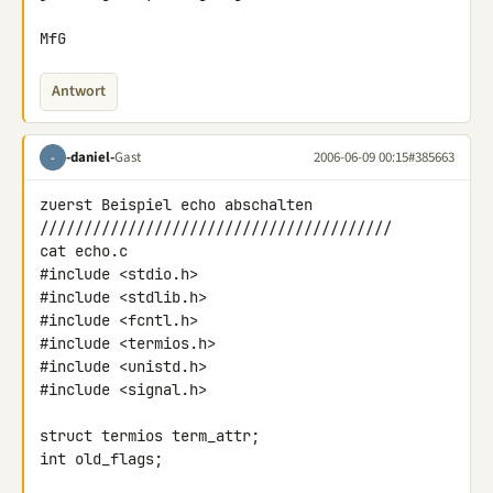
MfG
Antwort
-daniel-
Gast
2006-06-09 00:15
#385663
-
zuerst Beispiel echo abschalten

////////////////////////////////////////

cat echo.c

#include <stdio.h>

#include <stdlib.h>

#include <fcntl.h>

#include <termios.h>

#include <unistd.h>

#include <signal.h>

struct termios term_attr;

int old_flags;
