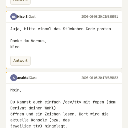
Nico S.
Gast
2006-06-08 20:03
#385661
NS
Auja, bitte einmal das Stückchen Code posten.

Danke im Voraus,

Nico
Antwort
anaktai
Gast
2006-06-08 20:17
#385662
A
Moin,

Du kannst auch einfach /dev/tty mit fopen (dem 
Derivat deiner Wahl)

öffnen und ein Zeichen lesen. Dort wird die 
aktuelle Konsole (bzw. das

jeweilige tty) hingelegt.
