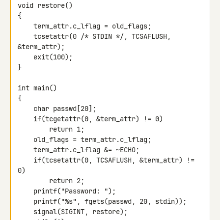
void restore()

{

    term_attr.c_lflag = old_flags;

    tcsetattr(0 /* STDIN */, TCSAFLUSH, 
&term_attr);

    exit(100);

}

int main()

{

    char passwd[20];

    if(tcgetattr(0, &term_attr) != 0)

        return 1;

    old_flags = term_attr.c_lflag;

    term_attr.c_lflag &= ~ECHO;

    if(tcsetattr(0, TCSAFLUSH, &term_attr) != 
0)

        return 2;

    printf("Password: ");

    printf("%s", fgets(passwd, 20, stdin));

    signal(SIGINT, restore);
