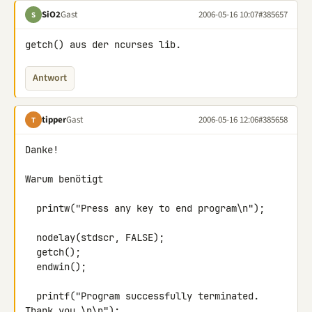
SiO2
Gast
2006-05-16 10:07
#385657
S
getch() aus der ncurses lib.
Antwort
tipper
Gast
2006-05-16 12:06
#385658
T
Danke!

Warum benötigt

  printw("Press any key to end program\n");

  nodelay(stdscr, FALSE);

  getch();

  endwin();

  printf("Program successfully terminated. 
Thank you.\n\n");
