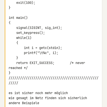
    exit(100);

}

int main()

{

    signal(SIGINT, sig_int);

    set_keypress();

    while(1)

    {

        int i = getc(stdin);

        printf("\t%c", i);

    }

    return EXIT_SUCCESS;        /* never 
reached */

}

///////////////////////////////////////////////
/////

es ist sicher noch mehr möglich

wie gesagt im Netz finden sich sicherlich 
andere Beispiele
