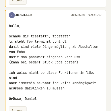
Antwort
-Daniel-
Gast
2006-06-08 18:47
#385660
-
hallo,

schaue dir tcsetattr, tcgetattr

tc steht für terminal control

damit sind viele Dinge möglich, zb Abschalten 
von Echo

damit man passwort eingeben kann usw

(kann bei bedarf Stück Code posten)

ich weiss nicht ob diese Funktionen in libc 
sind

aber immerhin bekommt ihr keine Abhängigkeit

ncurses dazulinken zu müssen

Grüsse, Daniel
Antwort