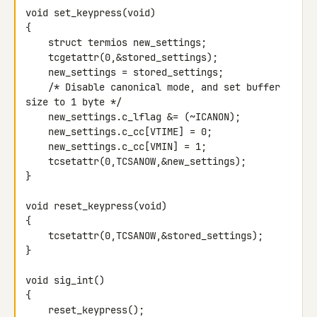
void set_keypress(void)

{

    struct termios new_settings;

    tcgetattr(0,&stored_settings);

    new_settings = stored_settings;

    /* Disable canonical mode, and set buffer 
size to 1 byte */

    new_settings.c_lflag &= (~ICANON);

    new_settings.c_cc[VTIME] = 0;

    new_settings.c_cc[VMIN] = 1;

    tcsetattr(0,TCSANOW,&new_settings);

}

void reset_keypress(void)

{

    tcsetattr(0,TCSANOW,&stored_settings);

}

void sig_int()

{

    reset_keypress();
