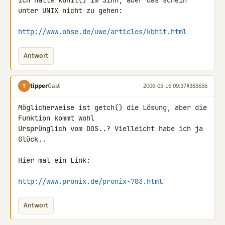
Ich hatte kbhit() im Sinn, aber das schein 
unter UNIX nicht zu gehen:

http://www.ohse.de/uwe/articles/kbhit.html
Antwort
tipper
Gast
2006-05-16 09:37
#385656
T
Möglicherweise ist getch() die Lösung, aber die 
Funktion kommt wohl

Ursprünglich vom DOS..? Vielleicht habe ich ja 
Glück..

Hier mal ein Link:

http://www.pronix.de/pronix-783.html
Antwort