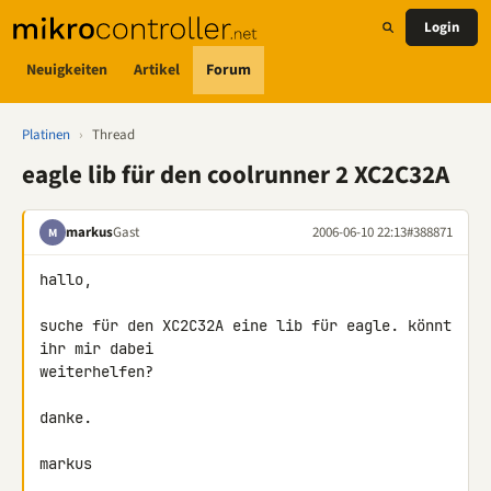
Login
Neuigkeiten
Artikel
Forum
Platinen
›
Thread
eagle lib für den coolrunner 2 XC2C32A
markus
Gast
2006-06-10 22:13
#388871
M
hallo,

suche für den XC2C32A eine lib für eagle. könnt 
ihr mir dabei

weiterhelfen?

danke.

markus