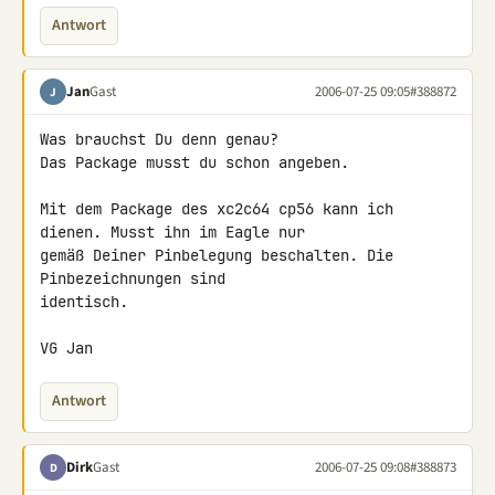
Antwort
Jan
Gast
2006-07-25 09:05
#388872
J
Was brauchst Du denn genau?

Das Package musst du schon angeben.

Mit dem Package des xc2c64 cp56 kann ich 
dienen. Musst ihn im Eagle nur

gemäß Deiner Pinbelegung beschalten. Die 
Pinbezeichnungen sind

identisch.

VG Jan
Antwort
Dirk
Gast
2006-07-25 09:08
#388873
D