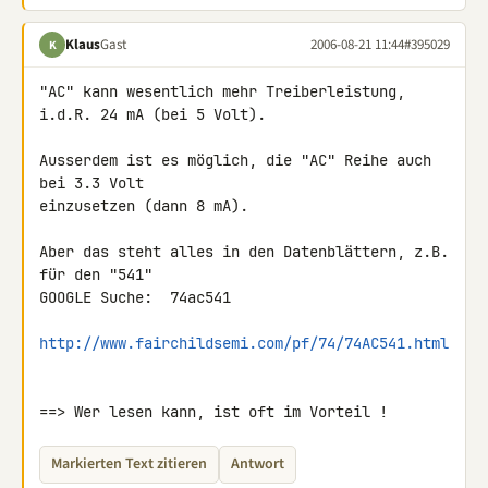
Klaus
Gast
2006-08-21 11:44
#395029
K
"AC" kann wesentlich mehr Treiberleistung, 
i.d.R. 24 mA (bei 5 Volt).

Ausserdem ist es möglich, die "AC" Reihe auch 
bei 3.3 Volt

einzusetzen (dann 8 mA).

Aber das steht alles in den Datenblättern, z.B. 
für den "541"

GOOGLE Suche:  74ac541

http://www.fairchildsemi.com/pf/74/74AC541.html
==> Wer lesen kann, ist oft im Vorteil !
Markierten Text zitieren
Antwort