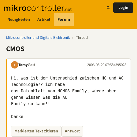
Login
Neuigkeiten
Artikel
Forum
Mikrocontroller und Digitale Elektronik
›
Thread
CMOS
Tomy
Gast
2006-08-20 07:58
#395028
T
Hi, was ist der Unterschied zwischen HC und AC 
Technologie?? ich habe

das Datenblatt von HCMOS Family, würde aber 
gerne wissen was die AC

Family so kann!!

Danke
Markierten Text zitieren
Antwort