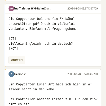
inoffizieller WM-Rahul
Gast
2006-08-28 09:57
#397709
IW
Die Copycenter bei uns (in FH-Nähe) 
unterstützen pdf-Druck in vielerlei

Varianten. Einfach mal fragen gehen.

[OT]

Vielleicht gleich noch in deutsch?

[/OT]
Antwort
Geri
Gast
2006-08-28 13:28
#397710
G
Ein Copycenter Eurer Art habe ich hier in AT 
leider nicht in der Nähe.

Bei Controller anderer Firmen z.B. für den C167 
gibt es ein
