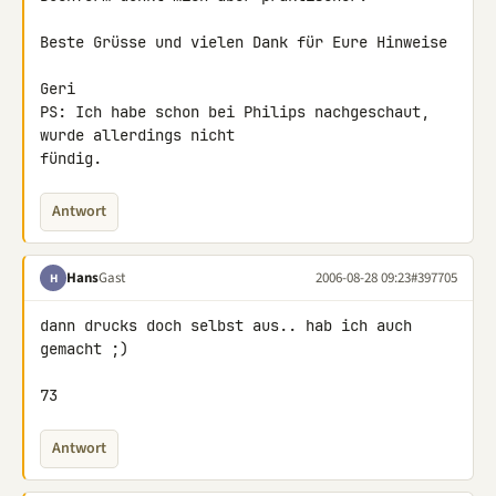
Beste Grüsse und vielen Dank für Eure Hinweise

Geri

PS: Ich habe schon bei Philips nachgeschaut, 
wurde allerdings nicht

fündig.
Antwort
Hans
Gast
2006-08-28 09:23
#397705
H
dann drucks doch selbst aus.. hab ich auch 
gemacht ;)

73
Antwort