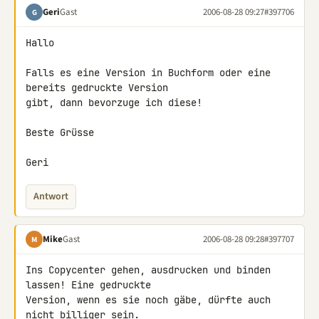
Geri
Gast
2006-08-28 09:27
#397706
G
Hallo

Falls es eine Version in Buchform oder eine 
bereits gedruckte Version

gibt, dann bevorzuge ich diese!

Beste Grüsse

Geri
Antwort
Mike
Gast
2006-08-28 09:28
#397707
M
Ins Copycenter gehen, ausdrucken und binden 
lassen! Eine gedruckte

Version, wenn es sie noch gäbe, dürfte auch 
nicht billiger sein.
