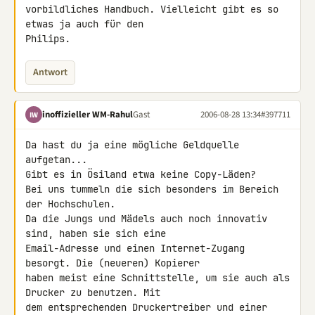
vorbildliches Handbuch. Vielleicht gibt es so 
etwas ja auch für den

Philips.
Antwort
inoffizieller WM-Rahul
Gast
2006-08-28 13:34
#397711
IW
Da hast du ja eine mögliche Geldquelle 
aufgetan...

Gibt es in Ösiland etwa keine Copy-Läden?

Bei uns tummeln die sich besonders im Bereich 
der Hochschulen.

Da die Jungs und Mädels auch noch innovativ 
sind, haben sie sich eine

Email-Adresse und einen Internet-Zugang 
besorgt. Die (neueren) Kopierer

haben meist eine Schnittstelle, um sie auch als 
Drucker zu benutzen. Mit

dem entsprechenden Druckertreiber und einer 