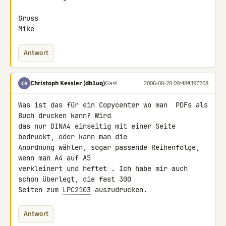
Gruss

Mike
Antwort
Christoph Kessler (db1uq)
Gast
2006-08-28 09:48
#397708
CK
Was ist das für ein Copycenter wo man  PDFs als 
Buch drucken kann? Wird

das nur DINA4 einseitig mit einer Seite 
bedruckt, oder kann man die

Anordnung wählen, sogar passende Reihenfolge, 
wenn man A4 auf A5

verkleinert und heftet . Ich habe mir auch 
schon überlegt, die fast 300

Seiten zum 
LPC2103
 auszudrucken.
Antwort