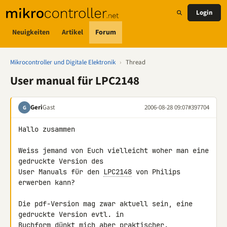
Login
Neuigkeiten
Artikel
Forum
Mikrocontroller und Digitale Elektronik
›
Thread
User manual für LPC2148
Geri
Gast
2006-08-28 09:07
#397704
G
Hallo zusammen

Weiss jemand von Euch vielleicht woher man eine 
gedruckte Version des

User Manuals für den 
LPC2148
 von Philips 
erwerben kann?

Die pdf-Version mag zwar aktuell sein, eine 
gedruckte Version evtl. in

Buchform dünkt mich aber praktischer.
