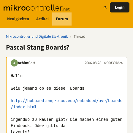
Login
Neuigkeiten
Artikel
Forum
Mikrocontroller und Digitale Elektronik
›
Thread
Pascal Stang Boards?
Achim
Gast
2006-08-28 14:00
#397824
A
Hallo

weiß jemand ob es diese  Boards

http://hubbard.engr.scu.edu/embedded/avr/boards
/index.html
irgendwo zu kaufen gibt? Die machen einen guten 
Eindruck. Oder gibts da

Layouts?
