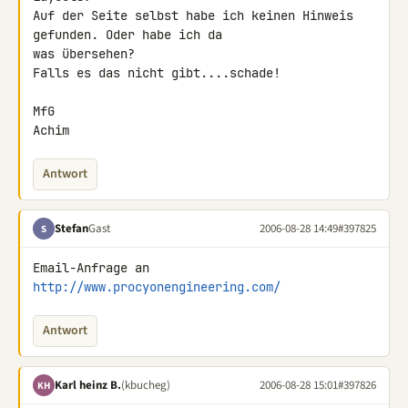
Auf der Seite selbst habe ich keinen Hinweis 
gefunden. Oder habe ich da

was übersehen?

Falls es das nicht gibt....schade!

MfG

Achim
Antwort
Stefan
Gast
2006-08-28 14:49
#397825
S
Email-Anfrage an 
http://www.procyonengineering.com/
Antwort
Karl heinz B.
(kbucheg)
2006-08-28 15:01
#397826
KH