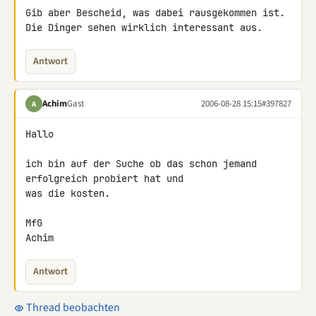
Gib aber Bescheid, was dabei rausgekommen ist.

Die Dinger sehen wirklich interessant aus.
Antwort
Achim
Gast
2006-08-28 15:15
#397827
A
Hallo

ich bin auf der Suche ob das schon jemand 
erfolgreich probiert hat und

was die kosten.

MfG

Achim
Antwort
Thread beobachten